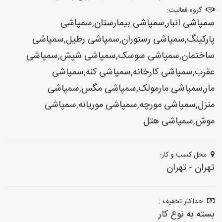
گروه فعالیت:
سمپاشی انبار,سمپاشی بیمارستان,سمپاشی
پارکینگ,سمپاشی رستوران,سمپاشی رطیل,سمپاشی
ساختمان,سمپاشی سوسک,سمپاشی شپش,سمپاشی
عقرب,سمپاشی کارخانه,سمپاشی کنه,سمپاشی
مار,سمپاشی مارمولک,سمپاشی مگس,سمپاشی
منزل,سمپاشی مورچه,سمپاشی موریانه,سمپاشی
موش,سمپاشی هتل
محل کسب و کار:
تهران - تهران
حداکثر تخفیف :
بسته به نوع کار