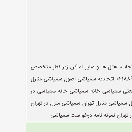
انجات، هتل ها و سایر اماکن زیر نظر متخصص
بهداشت محیط با مجوز رسمی از وزارت بهداشت، درمان و آموزش پزشکی همراه: 09910150014 تلفن: 02188959013 اتحادیه سمپاشی اصول سمپاشی منازل
عتی سمپاشی خانه سمپاشی خانه سمپاشی در
سمپاشی منازل تهران سمپاشی منزل در تهران
ران نمونه نامه درخواست سمپاشی