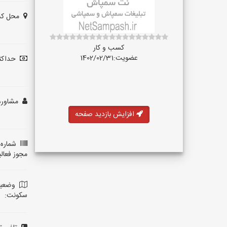
محل کس
کسب و کار
عضویت:1402/02/31
حداکثر
مشاوره 
افزایش بازدید صفحه
شماره 
مجوز فعال
وضعی
سکونت: