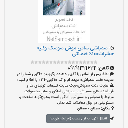
سمپاشی ساس موش سوسک وکلیه
حشرات۱۰۰٪ ضمانتی
تلفن:
09191321632
لطفا پس از تماس با آگهی دهنده بگویید: «آگهی شما را در
سایت «نت سمپاش» دیده ام و کد «آگهی-31» را اعلام کنید»
سایت «نت سمپاش»،یک سایت تبلیغات تولیدی ها و
فروشنده های سمپاش و سمپاشی اماکن و سایر محصولات
مرتبط با سمپاش و سمپاشی اماکن است وهیچ‌گونه منفعت و
مسئولیتی در قبال معاملات شما ندارد.
مکان:
سمنان - سمنان
انتقال آگهی به اول لیست (افزایش بازدید)