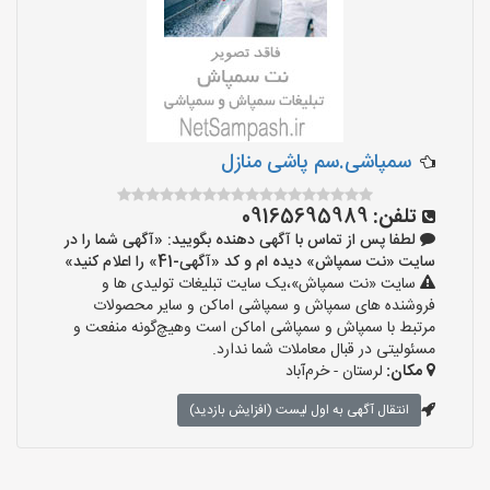
سمپاشی.سم پاشی منازل
تلفن:
09165695989
لطفا پس از تماس با آگهی دهنده بگویید: «آگهی شما را در
سایت «نت سمپاش» دیده ام و کد «آگهی-41» را اعلام کنید»
سایت «نت سمپاش»،یک سایت تبلیغات تولیدی ها و
فروشنده های سمپاش و سمپاشی اماکن و سایر محصولات
مرتبط با سمپاش و سمپاشی اماکن است وهیچ‌گونه منفعت و
مسئولیتی در قبال معاملات شما ندارد.
مکان:
لرستان - خرم‌آباد
انتقال آگهی به اول لیست (افزایش بازدید)