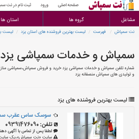
صفحه اصلی
ورود
ثبت نام در نت سم
مشاغل
گروه ها
استان ها
نت سمپاش
فهرست
لیست بهترین فروشنده های استان یزد
لیست به
سمپاش و خدمات سمپاشی یزد
شماره تلفن سمپاش و خدمات سمپاشی یزد خرید و فروش سمپاش،سمپاشی منازل،ا
و تولیدی های سمپاش منصفانه یزد
لیست بهترین فروشنده های یزد
سوسک ساس عقرب سمپ
تلفن:
09391476090
لطفا پس از تماس با آگهی دهنده بگو
سایت «نت سمپاش»،یک سایت تبل