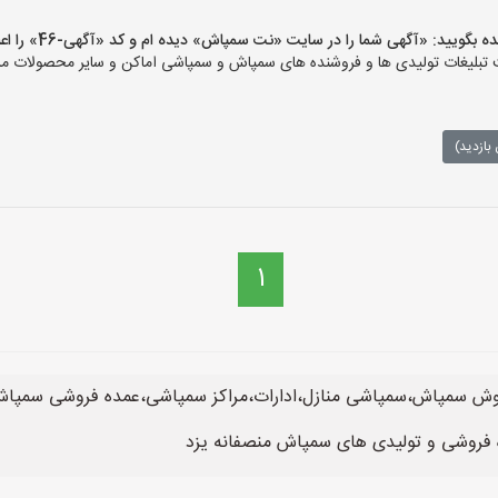
یید: «آگهی شما را در سایت «نت سمپاش» دیده ام و کد «آگهی-46» را اعلام کنید»
یغات تولیدی ها و فروشنده های سمپاش و سمپاشی اماکن و سایر محصولات مرت
بازدید)
1
ش سمپاش،سمپاشی منازل،ادارات،مراکز سمپاشی،عمده فروشی سمپاش،
ه فروشی و تولیدی های سمپاش منصفانه یزد