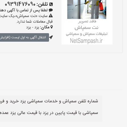
تلفن:
09391476090
لطفا پس از تماس با آگهی دهنده بگو
سایت «نت سمپاش»،یک سایت تبل
قبال معاملات شما ندارد.
مکان:
یزد - یزد
انتقال آگهی به اول لیست (افزایش 
شماره تلفن سمپاش و خدمات سمپاشی یزد خرید و فرو
سمپاشی با قیمت پایین در یزد با قیمت عالی یزد عمد