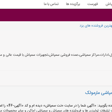
پاش
فهرست
برگزیده ها
تماس با ما
ترین فروشنده های یزد
دارات،مراکز سمپاشی،عمده فروشی سمپاش،تجهیزات سمپاش با قیمت عالی و مناسب
اشی مارمولک
یید: «آگهی شما را در سایت «نت سمپاش» دیده ام و کد «آگهی-46» را اعلام کنید»
یغات تولیدی ها و فروشنده های سمپاش و سمپاشی اماکن و سایر محصولات مرت