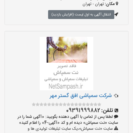
مکان:
تهران - تهران
انتقال آگهی به اول لیست (افزایش بازدید)
شرکت سمپاشی افق گستر مهر
تلفن:
09391999882
لطفا پس از تماس با آگهی دهنده بگویید: «آگهی شما را در
سایت «نت سمپاش» دیده ام و کد «آگهی-4» را اعلام کنید»
سایت «نت سمپاش»،یک سایت تبلیغات تولیدی ها و