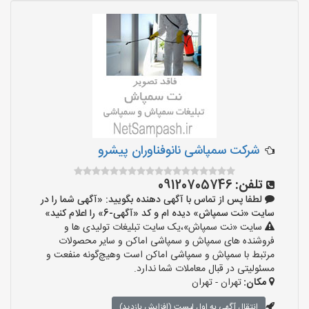
شرکت سمپاشی نانوفناوران پیشرو
تلفن:
09120705746
لطفا پس از تماس با آگهی دهنده بگویید: «آگهی شما را در
سایت «نت سمپاش» دیده ام و کد «آگهی-6» را اعلام کنید»
سایت «نت سمپاش»،یک سایت تبلیغات تولیدی ها و
فروشنده های سمپاش و سمپاشی اماکن و سایر محصولات
مرتبط با سمپاش و سمپاشی اماکن است وهیچ‌گونه منفعت و
مسئولیتی در قبال معاملات شما ندارد.
مکان:
تهران - تهران
انتقال آگهی به اول لیست (افزایش بازدید)