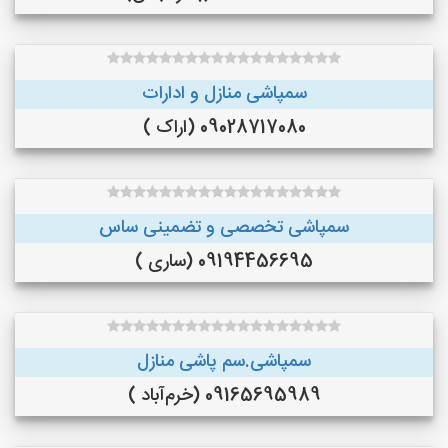
سمپاشی منازل و ادارات
09028717080 (اراک )
سمپاشی تخصصی و تضمینی ساس
09194456695 (ساری )
سمپاشی.سم پاشی منازل
09165695989 (خرم‌آباد )