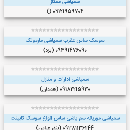
سمپاشی ممتاز
09121959704 ()
سوسک ساس عقرب سمپاشی مارمولک
09391476090 (یزد)
سمپاشی ادارات و منازل
09182215930 (همدان)
سمپاشی موریانه سم پاشی ساس انواع سوسک کابینت
09381136244 (بندر عباس)