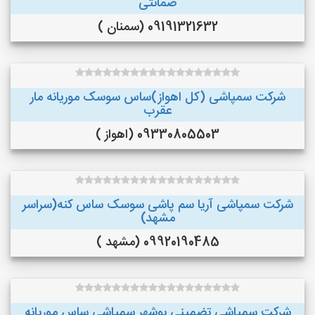
ضمانتی
09191321632 (سمنان )
شرکت سمپاشی (کل اهواز)ساس سوسک موریانه مار
عقرب
09330805503 (اهواز )
شرکت سمپاشی آریا سم پاشی سوسک ساس کنه(سراسر
مشهد)
09920190485 (مشهد )
شرکت سمپاشی تضمینی بوشهر سمپاشی ساس موریانه