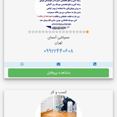
سمپاشی آسمان
تهران
09922440608
مشاهده پروفایل
کسب و کار