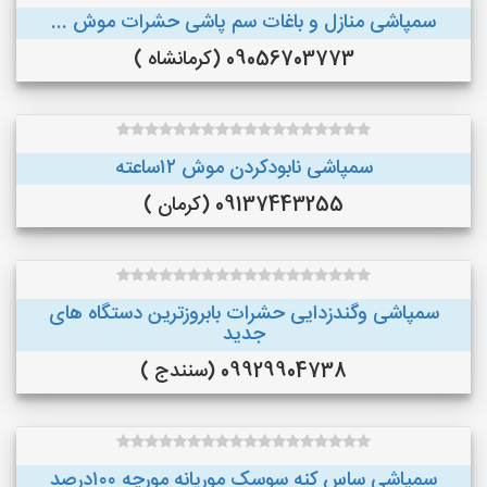
سمپاشی منازل و باغات سم پاشی حشرات موش ...
09056703773 (کرمانشاه )
سمپاشی نابودکردن موش ۱۲ساعته
09137443255 (کرمان )
سمپاشی وگندزدایی حشرات بابروزترین دستگاه های
جدید
09929904738 (سنندج )
سمپاشی ساس کنه سوسک موریانه مورچه ۱۰۰درصد