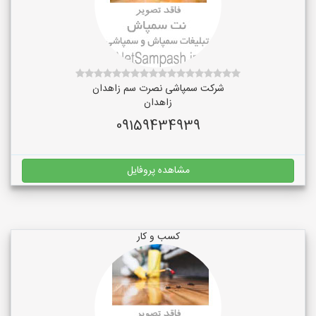
شرکت سمپاشی نصرت سم زاهدان
زاهدان
09159434939
مشاهده پروفایل
کسب و کار