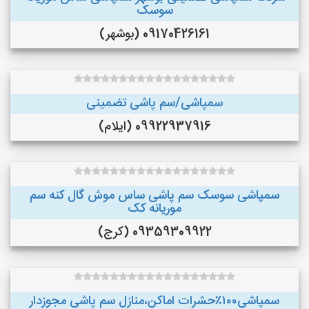
سوسک
09170426161 (بوشهر)
سمپاشی/سم پاشی تضمینی
09922937916 (ایلام)
سمپاشی سوسک سم پاشی ساس موش گال کنه سم
موریانه کک
09359309922 (کرج)
سمپاشی۱۰۰٪حشرات اماکن،منازل سم پاشی مجوزدار