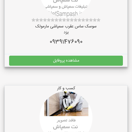
سوسک ساس عقرب سمپاشی مارمولک
یزد
09391476090
مشاهده پروفایل
کسب و کار