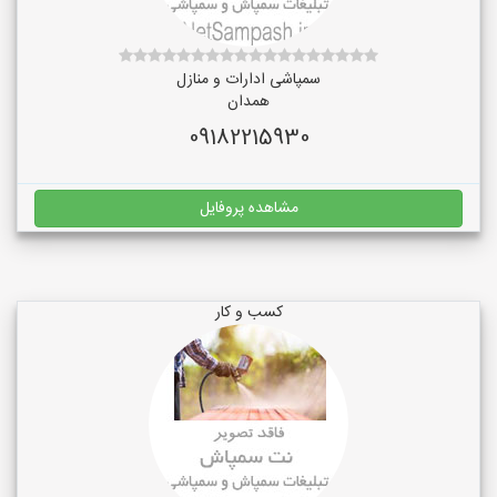
سمپاشی ادارات و منازل
همدان
09182215930
مشاهده پروفایل
کسب و کار