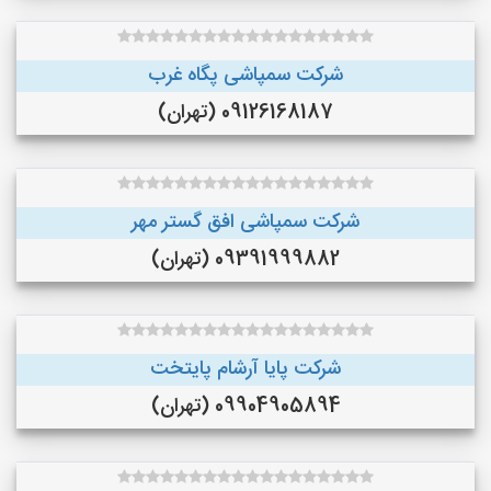
شرکت سمپاشی پگاه غرب
09126168187 (تهران)
شرکت سمپاشی افق گستر مهر
09391999882 (تهران)
شرکت پایا آرشام پایتخت
09904905894 (تهران)