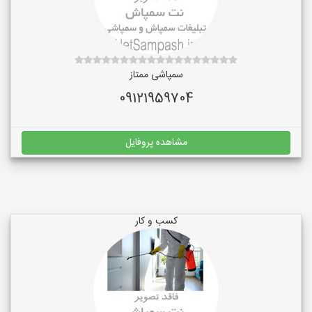
سمپاشی ممتاز
09121959704
مشاهده پروفایل
کسب و کار