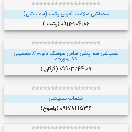
سمپاشی سلامت آفرین رشت (سم پاشی)
09116204186 (رشت )
سمپاشی سم پاشی ساس سوسک نانو۱۰۰٪ تضمینی
کک.مورچه
09903344107 (گرگان )
خدمات سمپاشی
09178415316 (یاسوج)