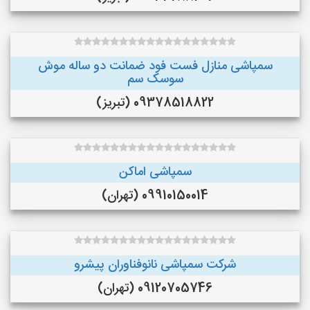
سمپاشی منازل فست فود ضمانت دو ساله موش
سوسک سم
09378518822 (تبریز)
سمپاشی اماکن
09910150014 (تهران)
شرکت سمپاشی نانوفناوران پیشرو
09120705746 (تهران)