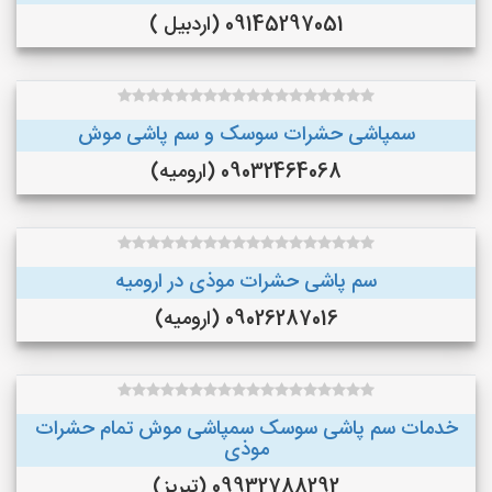
09145297051 (اردبیل )
سمپاشی حشرات سوسک و سم پاشی موش
09032464068 (ارومیه)
سم پاشی حشرات موذی در ارومیه
09026287016 (ارومیه)
خدمات سم پاشی سوسک سمپاشی موش تمام حشرات
موذی
09932788292 (تبریز)