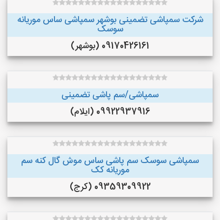
شرکت سمپاشی تضمینی بوشهر سمپاشی ساس موریانه
سوسک
09170426161 (بوشهر)
سمپاشی/سم پاشی تضمینی
09922937916 (ایلام)
سمپاشی سوسک سم پاشی ساس موش گال کنه سم
موریانه کک
09359309922 (کرج)