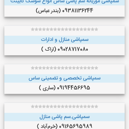
سمپاشی موریانه سم پاشی ساس انواع سوسک کابینت
09381136244 (بندر عباس)
سمپاشی منازل و ادارات
09028717080 (اراک )
سمپاشی تخصصی و تضمینی ساس
09194456695 (ساری )
سمپاشی.سم پاشی منازل
09165695989 (خرم‌آباد )