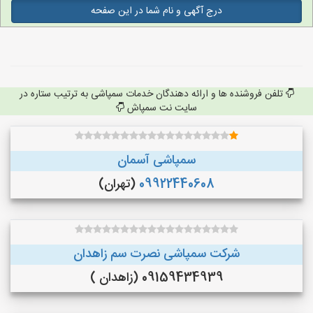
درج آگهی و نام شما در این صفحه
تلفن فروشنده ها و ارائه دهندگان خدمات سمپاشی به ترتیب ستاره در
سایت نت سمپاش
سمپاشی آسمان
09922440608
(تهران)
شرکت سمپاشی نصرت سم زاهدان
09159434939 (زاهدان )