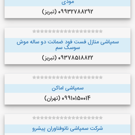
موذی
09932788292 (تبریز)
سمپاشی منازل فست فود ضمانت دو ساله موش
سوسک سم
09378518822 (تبریز)
سمپاشی اماکن
09910150014 (تهران)
شرکت سمپاشی نانوفناوران پیشرو