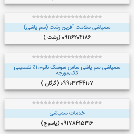
سمپاشی سلامت آفرین رشت (سم پاشی)
09116204186 (رشت )
سمپاشی سم پاشی ساس سوسک نانو۱۰۰٪ تضمینی
کک.مورچه
09903344107 (گرگان )
خدمات سمپاشی
09178415316 (یاسوج)