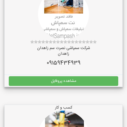
شرکت سمپاشی نصرت سم زاهدان
زاهدان
09159434939
مشاهده پروفایل
کسب و کار