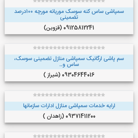
سمپاشی ساس کنه سوسک موریانه مورچه ۱۰۰درصد
تضمینی
09125812241 (قزوین)
سم پاشی ارگانیک سمپاشی منازل تضمینی سوسک،
ساس و..
09304644016 (شیراز )
ارایه خدمات سمپاشی منازل ادارات سازمانها
09371411200 (زاهدان )