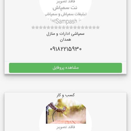
سمپاشی ادارات و منازل
همدان
09182215930
مشاهده پروفایل
کسب و کار