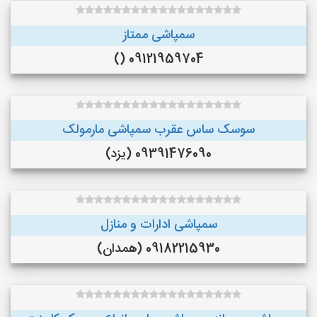
سمپاشی ممتاز
09121959704 ()
سوسک ساس عقرب سمپاشی مارمولک
09391476090 (یزد)
سمپاشی ادارات و منازل
09182215930 (همدان)