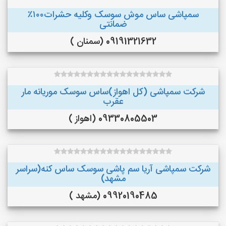
سمپاشی ساس موش سوسک وکلیه حشرات۱۰۰٪
ضمانتی
09191321632 (سمنان )
شرکت سمپاشی (کل اهواز)ساس سوسک موریانه مار
عقرب
09330805503 (اهواز )
شرکت سمپاشی آریا سم پاشی سوسک ساس کنه(سراسر
مشهد)
09920190485 (مشهد )