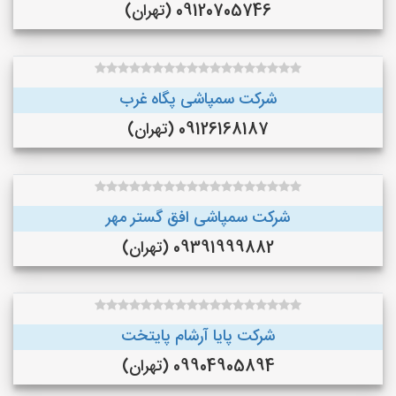
09120705746 (تهران)
شرکت سمپاشی پگاه غرب
09126168187 (تهران)
شرکت سمپاشی افق گستر مهر
09391999882 (تهران)
شرکت پایا آرشام پایتخت
09904905894 (تهران)