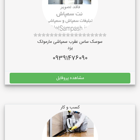
سوسک ساس عقرب سمپاشی مارمولک
یزد
09391476090
مشاهده پروفایل
کسب و کار