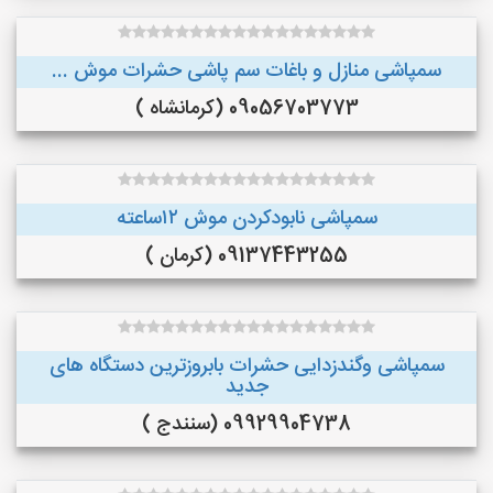
سمپاشی منازل و باغات سم پاشی حشرات موش ...
09056703773 (کرمانشاه )
سمپاشی نابودکردن موش ۱۲ساعته
09137443255 (کرمان )
سمپاشی وگندزدایی حشرات بابروزترین دستگاه های
جدید
09929904738 (سنندج )