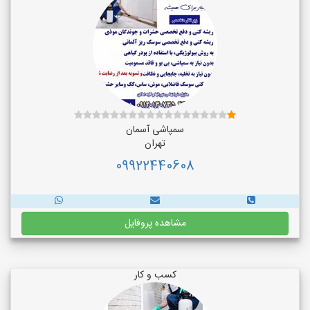
سمپاشی آسمان
تهران
09922440608
مشاهده پروفایل
کسب و کار