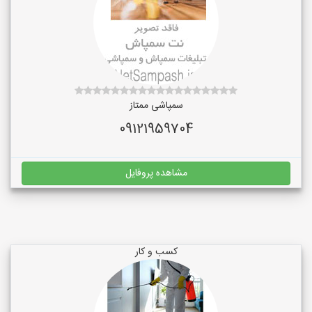
سمپاشی ممتاز
09121959704
مشاهده پروفایل
کسب و کار