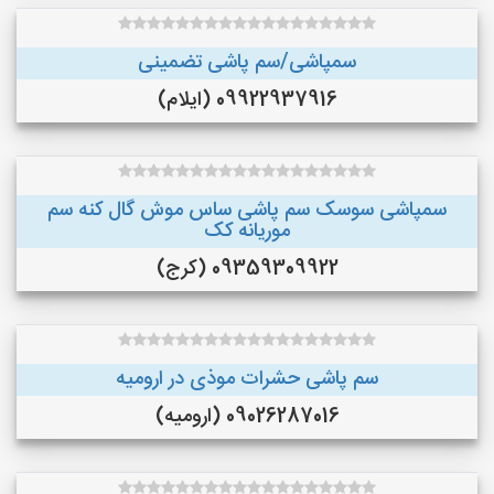
سمپاشی/سم پاشی تضمینی
09922937916 (ایلام)
سمپاشی سوسک سم پاشی ساس موش گال کنه سم
موریانه کک
09359309922 (کرج)
سم پاشی حشرات موذی در ارومیه
09026287016 (ارومیه)