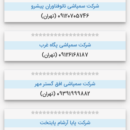
شرکت سمپاشی نانوفناوران پیشرو
09120705746 (تهران)
شرکت سمپاشی پگاه غرب
09126168187 (تهران)
شرکت سمپاشی افق گستر مهر
09391999882 (تهران)
شرکت پایا آرشام پایتخت