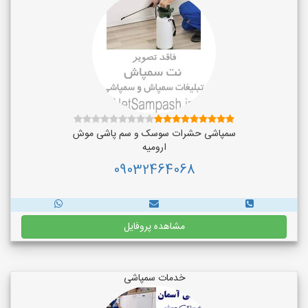
سمپاشی حشرات سوسک و سم پاشی موش
ارومیه
09032464068
مشاهده پروفایل
خدمات سمپاشی