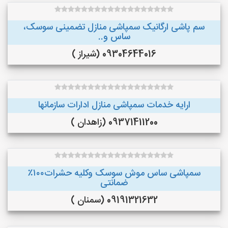
سم پاشی ارگانیک سمپاشی منازل تضمینی سوسک،
ساس و..
09304644016 (شیراز )
ارایه خدمات سمپاشی منازل ادارات سازمانها
09371411200 (زاهدان )
سمپاشی ساس موش سوسک وکلیه حشرات۱۰۰٪
ضمانتی
09191321632 (سمنان )