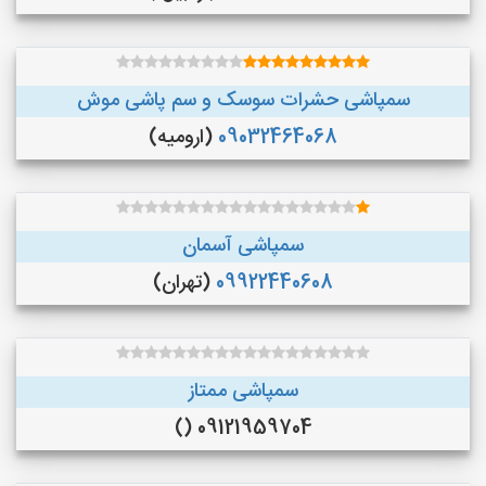
سمپاشی حشرات سوسک و سم پاشی موش
09032464068
(ارومیه)
سمپاشی آسمان
09922440608
(تهران)
سمپاشی ممتاز
09121959704 ()