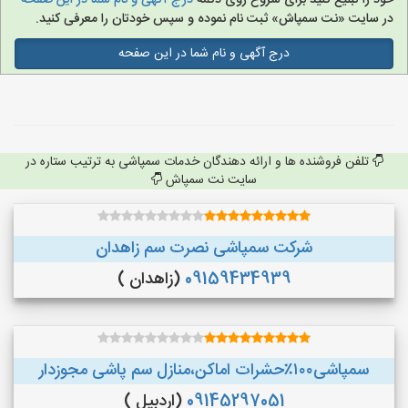
خود را تبلیغ کنید برای شروع روی دکمه
درج آگهی و نام شما در این صفحه
در سایت «نت سمپاش» ثبت نام نموده و سپس خودتان را معرفی کنید.
درج آگهی و نام شما در این صفحه
تلفن فروشنده ها و ارائه دهندگان خدمات سمپاشی به ترتیب ستاره در
سایت نت سمپاش
شرکت سمپاشی نصرت سم زاهدان
09159434939
(زاهدان )
سمپاشی۱۰۰٪حشرات اماکن،منازل سم پاشی مجوزدار
09145297051
(اردبیل )