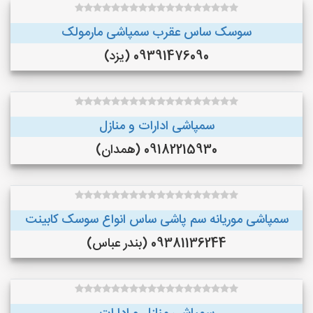
سوسک ساس عقرب سمپاشی مارمولک
09391476090 (یزد)
سمپاشی ادارات و منازل
09182215930 (همدان)
سمپاشی موریانه سم پاشی ساس انواع سوسک کابینت
09381136244 (بندر عباس)