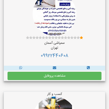
سمپاشی آسمان
تهران
09922440608
مشاهده پروفایل
کسب و کار