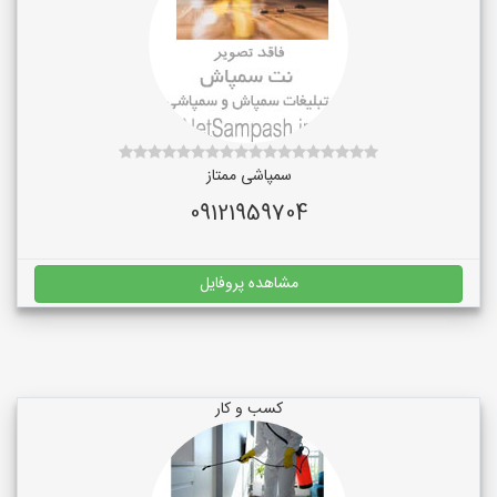
سمپاشی ممتاز
09121959704
مشاهده پروفایل
کسب و کار