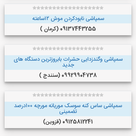
سمپاشی نابودکردن موش ۱۲ساعته
09137443255 (کرمان )
سمپاشی وگندزدایی حشرات بابروزترین دستگاه های
جدید
09929904738 (سنندج )
سمپاشی ساس کنه سوسک موریانه مورچه ۱۰۰درصد
تضمینی
09125812241 (قزوین)