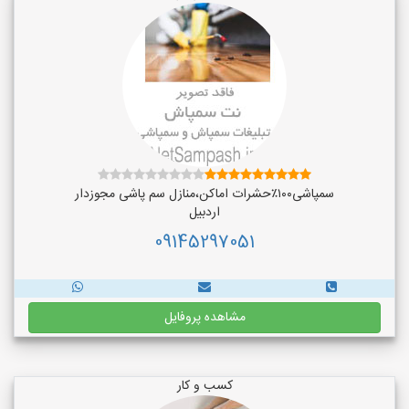
سمپاشی۱۰۰٪حشرات اماکن،منازل سم پاشی مجوزدار
اردبیل
09145297051
مشاهده پروفایل
کسب و کار