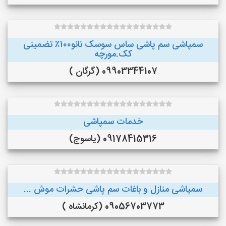
سمپاشی سم پاشی ساس سوسک نانو۱۰۰٪ تضمینی
کک.مورچه
09903344107 (گرگان )
خدمات سمپاشی
09178415316 (یاسوج)
سمپاشی منازل و باغات سم پاشی حشرات موش ...
09056703773 (کرمانشاه )