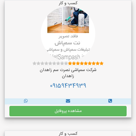
کسب و کار
شرکت سمپاشی نصرت سم زاهدان
زاهدان
09159434939
مشاهده پروفایل
کسب و کار