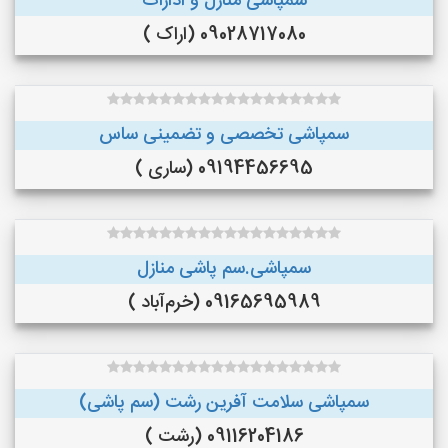
سمپاشی منازل و ادارات
09028717080 (اراک )
سمپاشی تخصصی و تضمینی ساس
09194456695 (ساری )
سمپاشی.سم پاشی منازل
09165695989 (خرم‌آباد )
سمپاشی سلامت آفرین رشت (سم پاشی)
09116204186 (رشت )