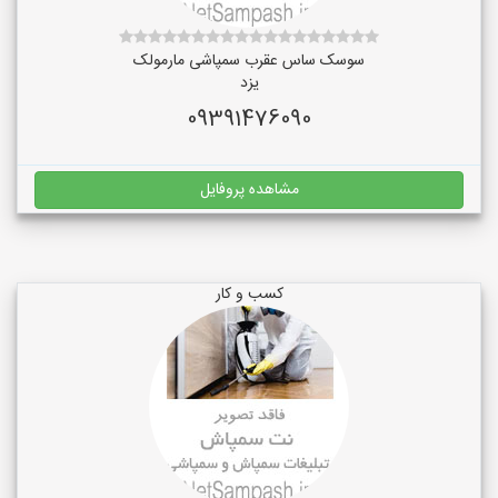
سوسک ساس عقرب سمپاشی مارمولک
یزد
09391476090
مشاهده پروفایل
کسب و کار