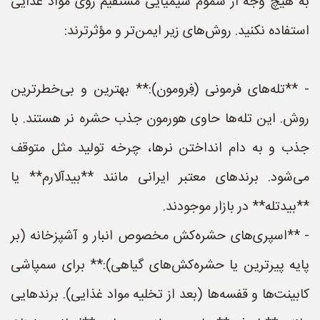
به هیچ وجه از سموم شیمیایی مستقیم روی مواد غذایی
استفاده نکنید. روش‌های زیر ایمن‌تر و مؤثرترند:
- **تله‌های فرمونی (فِرومون):** بهترین و بی‌خطرترین
روش. این تله‌ها حاوی هورمون جذب حشره نر هستند. با
جذب و به دام انداختن نرها، چرخه تولید مثل متوقف
می‌شود. برندهای معتبر ایرانی مانند **بیدآلارم** یا
**بیدتله** در بازار موجودند.
- **اسپری‌های حشره‌کش مخصوص انبار و آشپزخانه (بر
پایه پیرترین یا حشره‌کش‌های گیاهی):** برای سمپاشی
کابینت‌ها و قفسه‌ها (بعد از تخلیه مواد غذایی). برندهایی