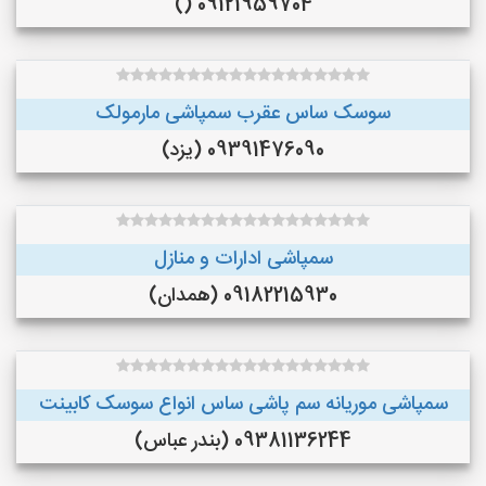
09121959704 ()
سوسک ساس عقرب سمپاشی مارمولک
09391476090 (یزد)
سمپاشی ادارات و منازل
09182215930 (همدان)
سمپاشی موریانه سم پاشی ساس انواع سوسک کابینت
09381136244 (بندر عباس)