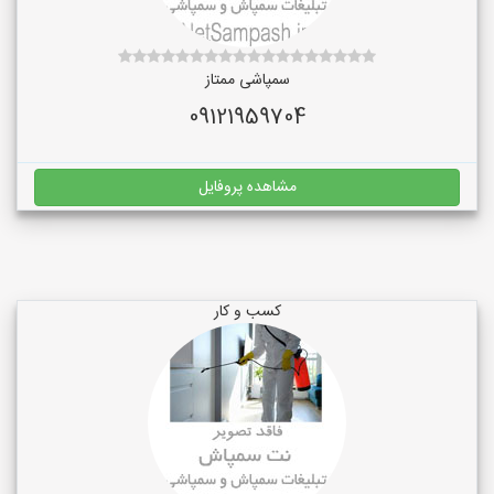
سمپاشی ممتاز
09121959704
مشاهده پروفایل
کسب و کار