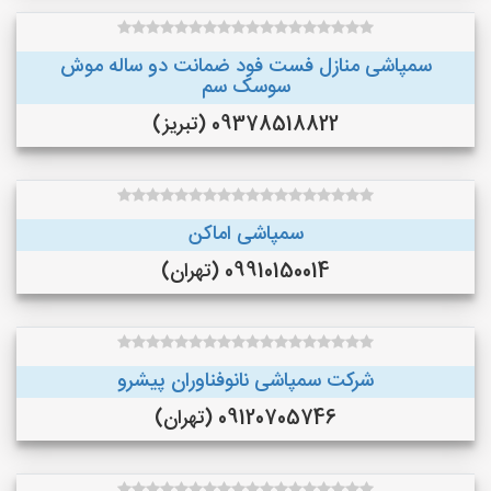
سمپاشی منازل فست فود ضمانت دو ساله موش
سوسک سم
09378518822 (تبریز)
سمپاشی اماکن
09910150014 (تهران)
شرکت سمپاشی نانوفناوران پیشرو
09120705746 (تهران)