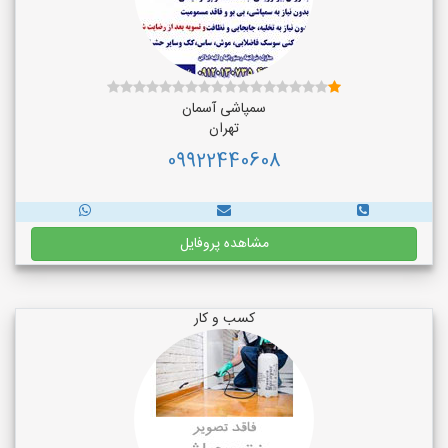
سمپاشی آسمان
تهران
09922440608
مشاهده پروفایل
کسب و کار