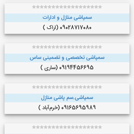
سمپاشی منازل و ادارات
09028717080 (اراک )
سمپاشی تخصصی و تضمینی ساس
09194456695 (ساری )
سمپاشی.سم پاشی منازل
09165695989 (خرم‌آباد )