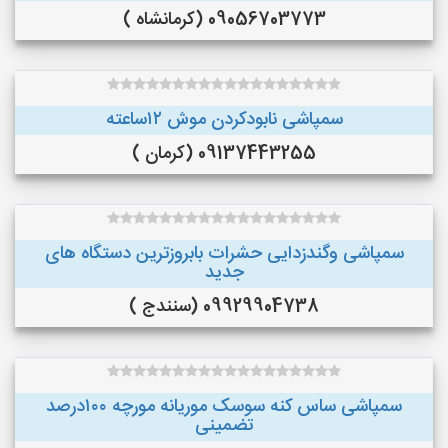
09056703773 (کرمانشاه )
سمپاشی نابودکردن موش ۱۲ساعته
09137443255 (کرمان )
سمپاشی وگندزدایی حشرات بابروزترین دستگاه های
جدید
09929904738 (سنندج )
سمپاشی ساس کنه سوسک موریانه مورچه ۱۰۰درصد
تضمینی