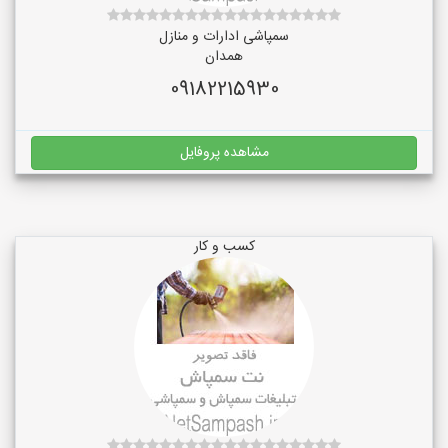
سمپاشی ادارات و منازل
همدان
09182215930
مشاهده پروفایل
کسب و کار