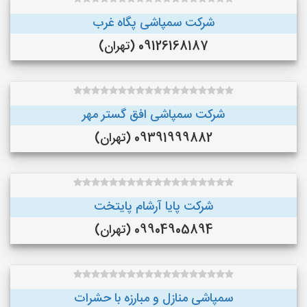
شرکت سمپاشی پگاه غرب
09126168187 (تهران)
شرکت سمپاشی افق گستر مهر
09391999882 (تهران)
شرکت پایا آرشام پایتخت
09904905894 (تهران)
سمپاشی منازل و مبارزه با حشرات