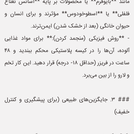
مانند **بایوفرم** یا محصولات بر پایه **اسانس نعناع
فلفلی** یا **اسطوخودوس** مؤثرند و برای انسان و
حیوان خانگی (بعد از خشک شدن) ایمن‌ترند.
- **روش فیزیکی (منجمد کردن):** برای مواد غذایی
آلوده، آن‌ها را در کیسه پلاستیکی محکم ببندید و ۴۸
ساعت در فریزر (حداقل ۱۸- درجه) قرار دهید. این کار تخم
و لارو را از بین می‌برد.
### ۳. جایگزین‌های طبیعی (برای پیشگیری و کنترل
خفیف)