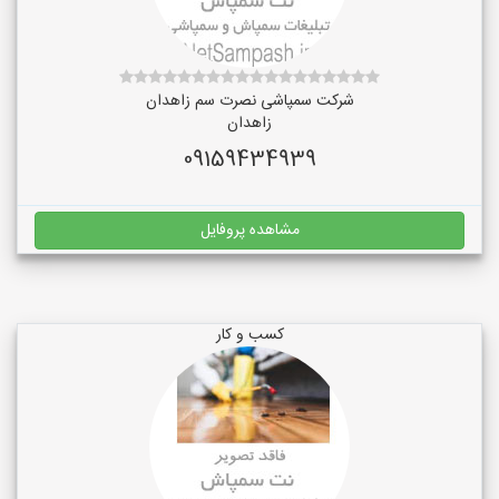
شرکت سمپاشی نصرت سم زاهدان
زاهدان
09159434939
مشاهده پروفایل
کسب و کار