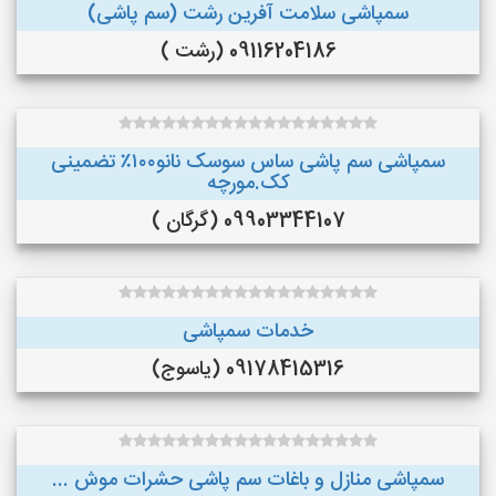
سمپاشی سلامت آفرین رشت (سم پاشی)
09116204186 (رشت )
سمپاشی سم پاشی ساس سوسک نانو۱۰۰٪ تضمینی
کک.مورچه
09903344107 (گرگان )
خدمات سمپاشی
09178415316 (یاسوج)
سمپاشی منازل و باغات سم پاشی حشرات موش ...