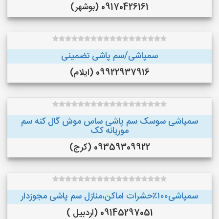
09170426161 (بوشهر)
سمپاشی/سم پاشی تضمینی
09922937916 (ایلام)
سمپاشی سوسک سم پاشی ساس موش گال کنه سم
موریانه کک
09359309922 (کرج)
سمپاشی۱۰۰٪حشرات اماکن،منازل سم پاشی مجوزدار
09145297051 (اردبیل )