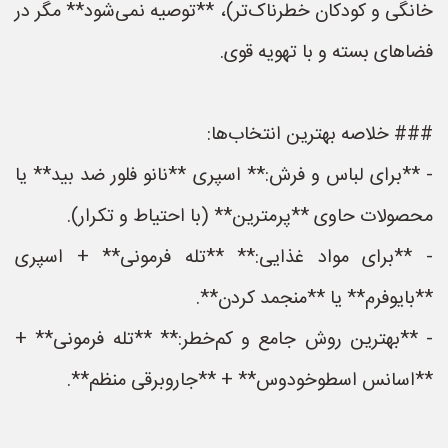
خانگی و کودکان خطرناک‌تر)، **توصیه نمی‌شود** مگر در
فضاهای بسته و با تهویه قوی.
### خلاصه بهترین انتخاب‌ها:
- **برای لباس و فرش:** اسپری **نانو فلور ضد بید** یا
محصولات حاوی **پرمترین** (با احتیاط و تکرار).
- **برای مواد غذایی:** **تله فرمونی** + اسپری
**بایوفرم** یا **منجمد کردن**.
- **بهترین روش جامع و کم‌خطر:** **تله فرمونی** +
**اسانس اسطوخودوس** + **جاروبرقی منظم**.