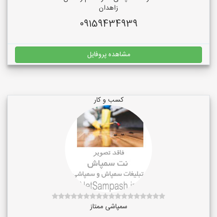
زاهدان
09159434939
مشاهده پروفایل
کسب و کار
سمپاشی ممتاز