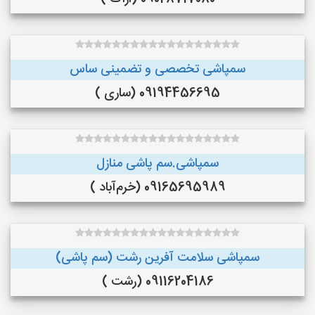
سمپاشی تخصصی و تضمینی ساس
09194456695 (ساری )
سمپاشی.سم پاشی منازل
09165695989 (خرم‌آباد )
سمپاشی سلامت آفرین رشت (سم پاشی)
09116204186 (رشت )