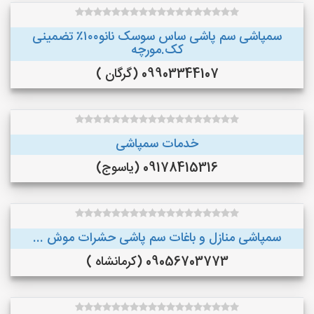
سمپاشی سم پاشی ساس سوسک نانو۱۰۰٪ تضمینی
کک.مورچه
09903344107 (گرگان )
خدمات سمپاشی
09178415316 (یاسوج)
سمپاشی منازل و باغات سم پاشی حشرات موش ...
09056703773 (کرمانشاه )