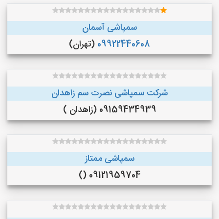
سمپاشی آسمان
09922440608
(تهران)
شرکت سمپاشی نصرت سم زاهدان
09159434939 (زاهدان )
سمپاشی ممتاز
09121959704 ()