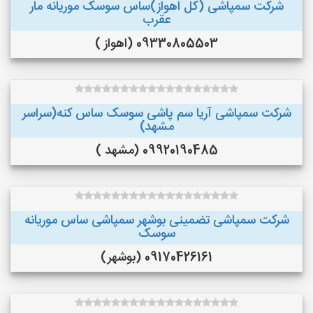
شرکت سمپاشی (کل اهواز)ساس سوسک موریانه مار
عقرب
09330805503 (اهواز )
شرکت سمپاشی آریا سم پاشی سوسک ساس کنه(سراسر
مشهد)
09920190485 (مشهد )
شرکت سمپاشی تضمینی بوشهر سمپاشی ساس موریانه
سوسک
09170426161 (بوشهر)