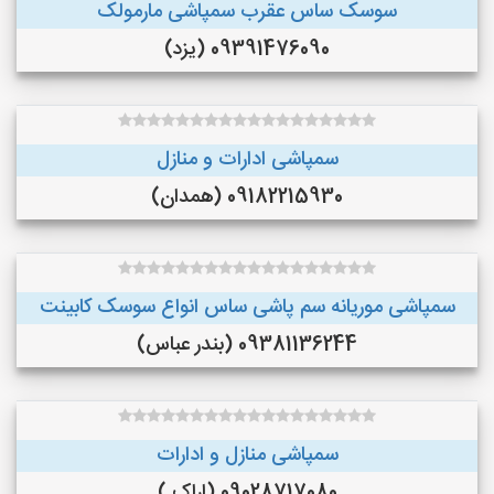
سوسک ساس عقرب سمپاشی مارمولک
09391476090 (یزد)
سمپاشی ادارات و منازل
09182215930 (همدان)
سمپاشی موریانه سم پاشی ساس انواع سوسک کابینت
09381136244 (بندر عباس)
سمپاشی منازل و ادارات
09028717080 (اراک )