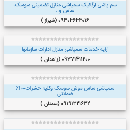
سم پاشی ارگانیک سمپاشی منازل تضمینی سوسک،
ساس و..
09304644016 (شیراز )
ارایه خدمات سمپاشی منازل ادارات سازمانها
09371411200 (زاهدان )
سمپاشی ساس موش سوسک وکلیه حشرات۱۰۰٪
ضمانتی
09191321632 (سمنان )