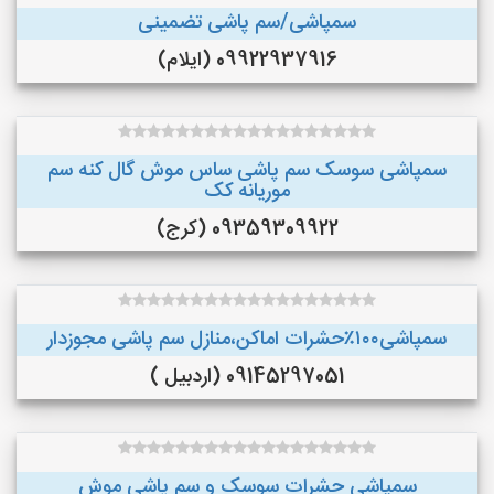
سمپاشی/سم پاشی تضمینی
09922937916 (ایلام)
سمپاشی سوسک سم پاشی ساس موش گال کنه سم
موریانه کک
09359309922 (کرج)
سمپاشی۱۰۰٪حشرات اماکن،منازل سم پاشی مجوزدار
09145297051 (اردبیل )
سمپاشی حشرات سوسک و سم پاشی موش