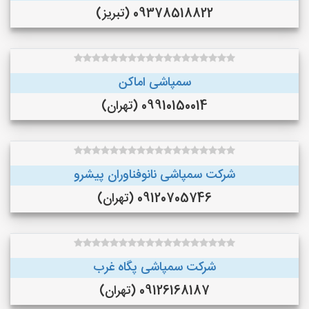
09378518822 (تبریز)
سمپاشی اماکن
09910150014 (تهران)
شرکت سمپاشی نانوفناوران پیشرو
09120705746 (تهران)
شرکت سمپاشی پگاه غرب
09126168187 (تهران)