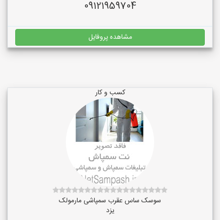
09121959704
مشاهده پروفایل
کسب و کار
سوسک ساس عقرب سمپاشی مارمولک
یزد