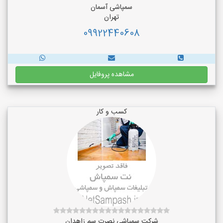
سمپاشی آسمان
تهران
09922440608
مشاهده پروفایل
کسب و کار
شرکت سمپاشی نصرت سم زاهدان