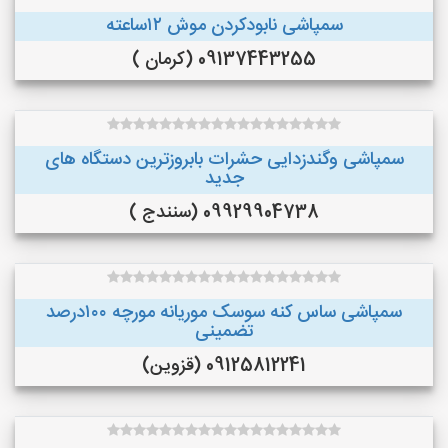
سمپاشی نابودکردن موش ۱۲ساعته
09137443255 (کرمان )
سمپاشی وگندزدایی حشرات بابروزترین دستگاه های
جدید
09929904738 (سنندج )
سمپاشی ساس کنه سوسک موریانه مورچه ۱۰۰درصد
تضمینی
09125812241 (قزوین)