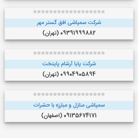
شرکت سمپاشی افق گستر مهر
09391999882 (تهران)
شرکت پایا آرشام پایتخت
09904905894 (تهران)
سمپاشی منازل و مبارزه با حشرات
09135674171 (اصفهان)