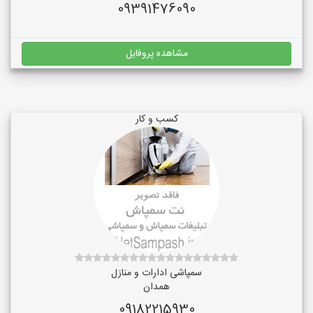
09391476090
مشاهده پروفایل
کسب و کار
سمپاشی ادارات و منازل
همدان
09182215930