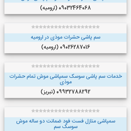
09032464068 (ارومیه)
سم پاشی حشرات موذی در ارومیه
09026287016 (ارومیه)
خدمات سم پاشی سوسک سمپاشی موش تمام حشرات
موذی
09932788292 (تبریز)
سمپاشی منازل فست فود ضمانت دو ساله موش
سوسک سم