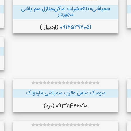
سمپاشی۱۰۰٪حشرات اماکن،منازل سم پاشی
مجوزدار
09145297051
(اردبیل )
سوسک ساس عقرب سمپاشی مارمولک
09391476090 (یزد)