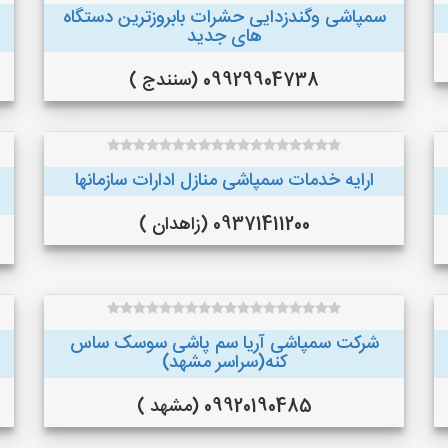
سمپاشی وگندزدایی حشرات بابروزترین دستگاه
های جدید
09929904738 (سنندج )
ارایه خدمات سمپاشی منازل ادارات سازمانها
09371411200 (زاهدان )
شرکت سمپاشی آریا سم پاشی سوسک ساس
کنه(سراسر مشهد)
09920190485 (مشهد )