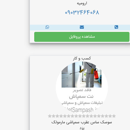
ارومیه
09032464068
مشاهده پروفایل
کسب و کار
سوسک ساس عقرب سمپاشی مارمولک
یزد