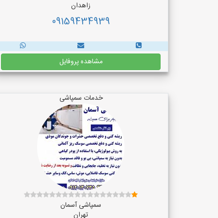
زاهدان
09159434939
مشاهده پروفایل
خدمات سمپاشی
سمپاشی آسمان
تهران