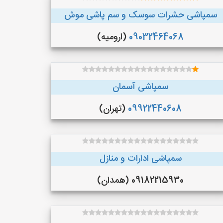
سمپاشی حشرات سوسک و سم پاشی موش
09032464068
(ارومیه)
سمپاشی آسمان
09922440608
(تهران)
سمپاشی ادارات و منازل
09182215930 (همدان)