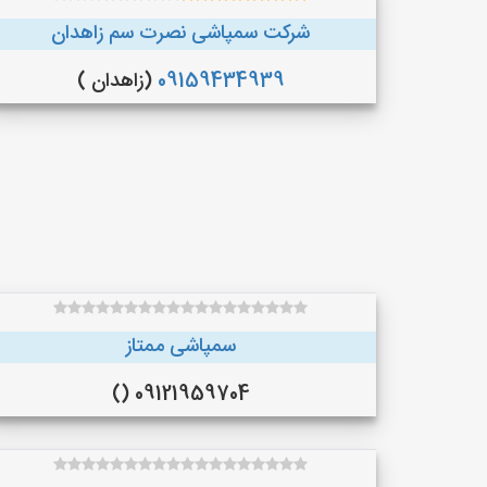
شرکت سمپاشی نصرت سم زاهدان
09159434939
(زاهدان )
سمپاشی ممتاز
09121959704 ()