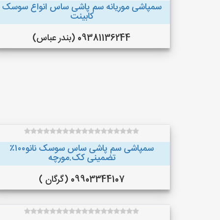
سمپاشی موریانه سم پاشی ساس انواع سوسک
کابینت
09381136244 (بندر عباس)
سمپاشی سم پاشی ساس سوسک نانو۱۰۰٪
تضمینی کک.مورچه
09903344107 (گرگان )