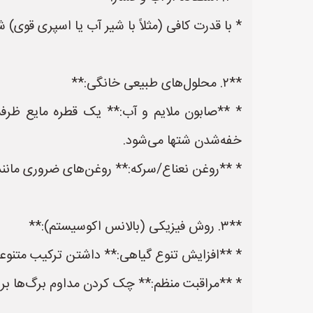
* با قدرت کافی (مثلاً با شیر آب یا اسپری قوی)
**۲. محلول‌های طبیعی خانگی:**
* **صابون ملایم و آب:** یک قطره مایع ظرفش
خفه‌شدن شتها می‌شود.
* **روغن نعناع/سرکه:** روغن‌های ضروری مانند ر
**۳. روش فیزیکی (بالانس اکوسیستم):**
* **افزایش تنوع گیاهی:** داشتن ترکیب متنوع
* **مراقبت منظم:** چک کردن مداوم برگ‌ها بر