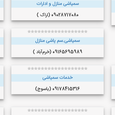
سمپاشی منازل و ادارات
09028717080 (اراک )
سمپاشی.سم پاشی منازل
09165695989 (خرم‌آباد )
خدمات سمپاشی
09178415316 (یاسوج)