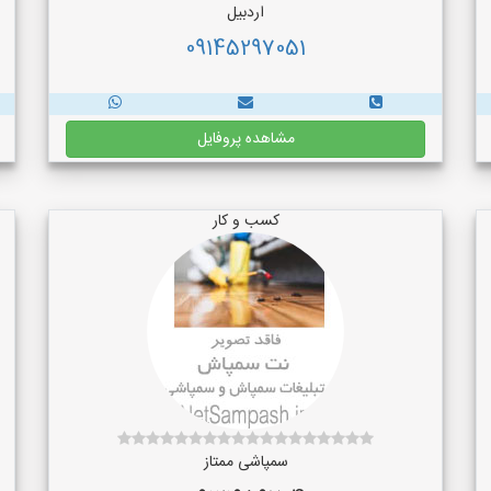
اردبیل
09145297051
مشاهده پروفایل
کسب و کار
سمپاشی ممتاز