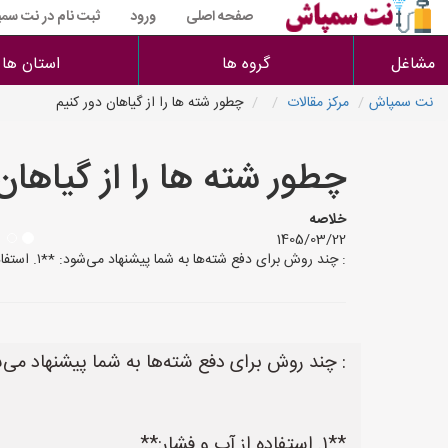
صفحه اصلی
ورود
ثبت نام در نت سم
مشاغل
گروه ها
استان ها
نت سمپاش
مرکز مقالات
چطور شته ها را از گیاهان دور کنیم
چطور شته ها را از گیاهان
خلاصه
1405/03/22
: چند روش برای دفع شته‌ها به شما پیشنهاد می‌شود: **۱. استفاده از آب و فشار:** * با قدرت کافی (مثلاً با شیر آب یا اسپری قوی) شتها را بشویید. این روش مکانیکی است و معمولاً اول
: چند روش برای دفع شته‌ها به شما پیشنهاد می‌
**۱. استفاده از آب و فشار:**