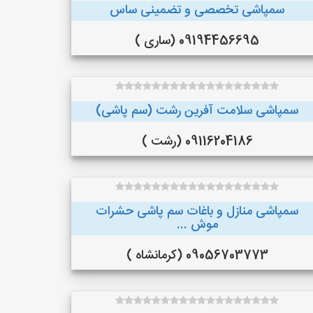
سمپاشی تخصصی و تضمینی ساس
09194456695 (ساری )
سمپاشی سلامت آفرین رشت (سم پاشی)
09116204186 (رشت )
سمپاشی منازل و باغات سم پاشی حشرات
موش ...
09056703773 (کرمانشاه )