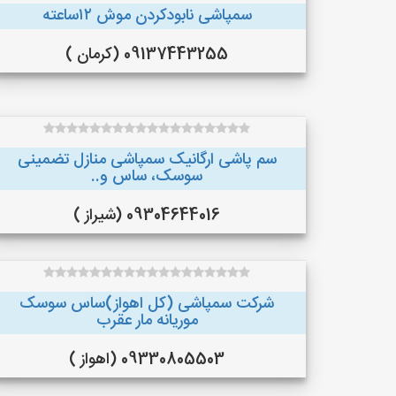
سمپاشی نابودکردن موش ۱۲ساعته
09137443255 (کرمان )
سم پاشی ارگانیک سمپاشی منازل تضمینی
سوسک، ساس و..
09304644016 (شیراز )
شرکت سمپاشی (کل اهواز)ساس سوسک
موریانه مار عقرب
09330805503 (اهواز )