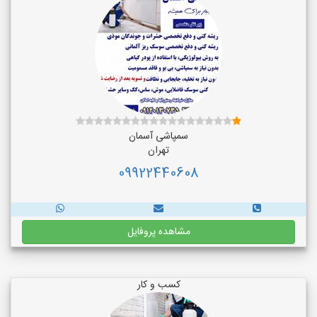
سمپاشی آسمان
تهران
09922440608
مشاهده پروفایل
کسب و کار