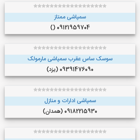
سمپاشی ممتاز
09121959704 ()
سوسک ساس عقرب سمپاشی مارمولک
09391476090 (یزد)
سمپاشی ادارات و منازل
09182215930 (همدان)