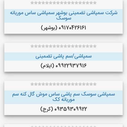
شرکت سمپاشی تضمینی بوشهر سمپاشی ساس موریانه
سوسک
09170426161 (بوشهر)
سمپاشی/سم پاشی تضمینی
09922937916 (ایلام)
سمپاشی سوسک سم پاشی ساس موش گال کنه سم
موریانه کک
09359309922 (کرج)