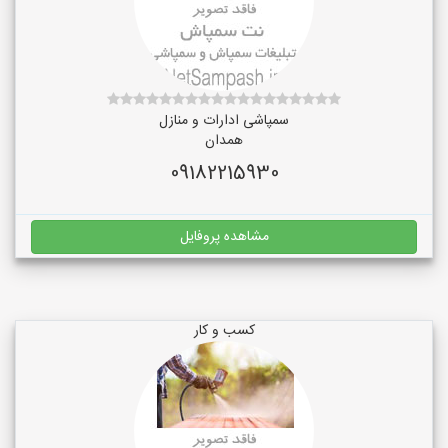
سمپاشی ادارات و منازل
همدان
09182215930
مشاهده پروفایل
کسب و کار