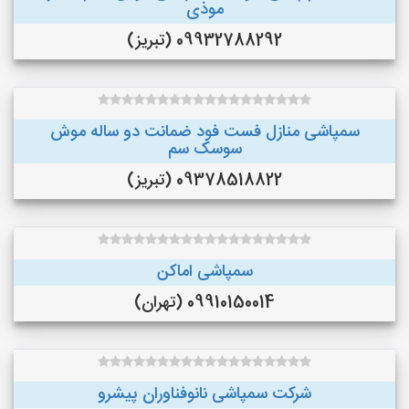
موذی
09932788292 (تبریز)
سمپاشی منازل فست فود ضمانت دو ساله موش
سوسک سم
09378518822 (تبریز)
سمپاشی اماکن
09910150014 (تهران)
شرکت سمپاشی نانوفناوران پیشرو