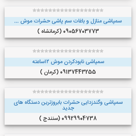
سمپاشی منازل و باغات سم پاشی حشرات موش ...
09056703773 (کرمانشاه )
سمپاشی نابودکردن موش ۱۲ساعته
09137443255 (کرمان )
سمپاشی وگندزدایی حشرات بابروزترین دستگاه های
جدید
09929904738 (سنندج )