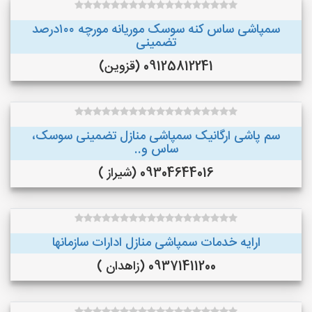
سمپاشی ساس کنه سوسک موریانه مورچه ۱۰۰درصد
تضمینی
09125812241 (قزوین)
سم پاشی ارگانیک سمپاشی منازل تضمینی سوسک،
ساس و..
09304644016 (شیراز )
ارایه خدمات سمپاشی منازل ادارات سازمانها
09371411200 (زاهدان )