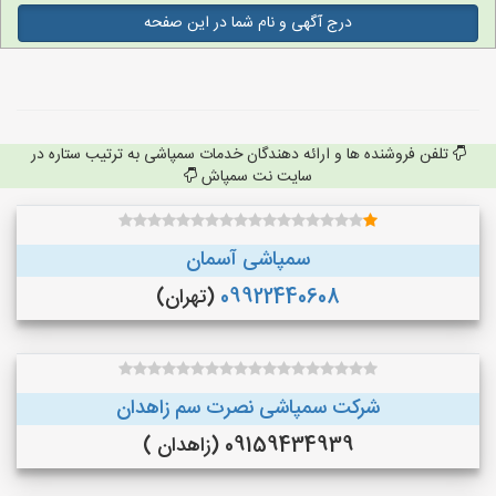
درج آگهی و نام شما در این صفحه
تلفن فروشنده ها و ارائه دهندگان خدمات سمپاشی به ترتیب ستاره در
سایت نت سمپاش
سمپاشی آسمان
09922440608
(تهران)
شرکت سمپاشی نصرت سم زاهدان
09159434939 (زاهدان )