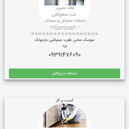
سوسک ساس عقرب سمپاشی مارمولک
یزد
09391476090
مشاهده پروفایل
کسب و کار