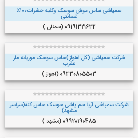
سمپاشی ساس موش سوسک وکلیه حشرات۱۰۰٪
ضمانتی
09191321632 (سمنان )
شرکت سمپاشی (کل اهواز)ساس سوسک موریانه مار
عقرب
09330805503 (اهواز )
شرکت سمپاشی آریا سم پاشی سوسک ساس کنه(سراسر
مشهد)
09920190485 (مشهد )