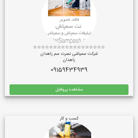
شرکت سمپاشی نصرت سم زاهدان
زاهدان
09159434939
مشاهده پروفایل
کسب و کار