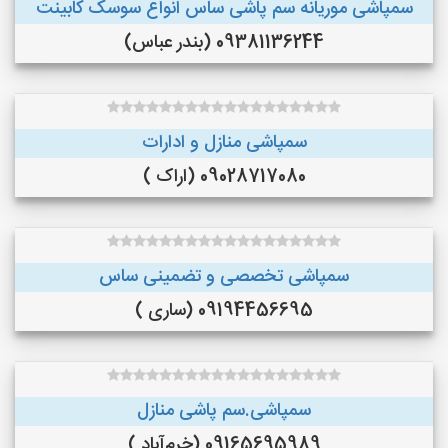
سمپاشی موریانه سم پاشی ساس انواع سوسک کابینت
09381136244 (بندر عباس)
سمپاشی منازل و ادارات
09028717080 (اراک )
سمپاشی تخصصی و تضمینی ساس
09194456695 (ساری )
سمپاشی.سم پاشی منازل
09165695989 (خرم‌آباد )