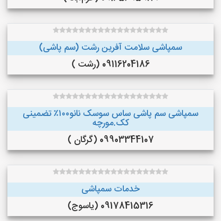
سمپاشی سلامت آفرین رشت (سم پاشی)
09116204186 (رشت )
سمپاشی سم پاشی ساس سوسک نانو۱۰۰٪ تضمینی
کک.مورچه
09903344107 (گرگان )
خدمات سمپاشی
09178415316 (یاسوج)