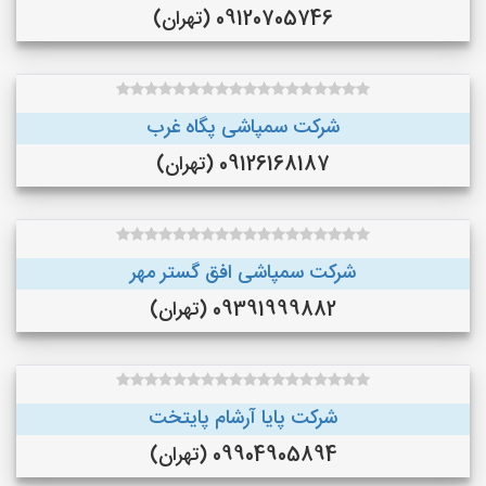
09120705746 (تهران)
شرکت سمپاشی پگاه غرب
09126168187 (تهران)
شرکت سمپاشی افق گستر مهر
09391999882 (تهران)
شرکت پایا آرشام پایتخت
09904905894 (تهران)