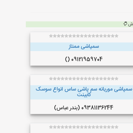
اش
سمپاشی ممتاز
09121959704 ()
سمپاشی موریانه سم پاشی ساس انواع سوسک
کابینت
09381136244 (بندر عباس)