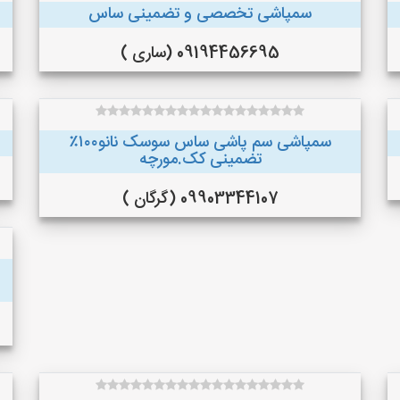
سمپاشی تخصصی و تضمینی ساس
09194456695 (ساری )
سمپاشی سم پاشی ساس سوسک نانو۱۰۰٪
تضمینی کک.مورچه
09903344107 (گرگان )