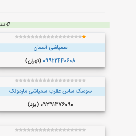
تلف
سمپاشی آسمان
09922440608
(تهران)
سوسک ساس عقرب سمپاشی مارمولک
09391476090 (یزد)