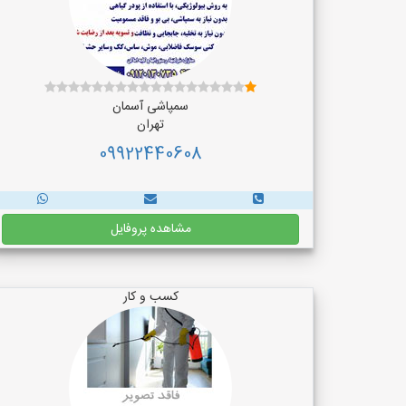
سمپاشی آسمان
تهران
09922440608
مشاهده پروفایل
کسب و کار