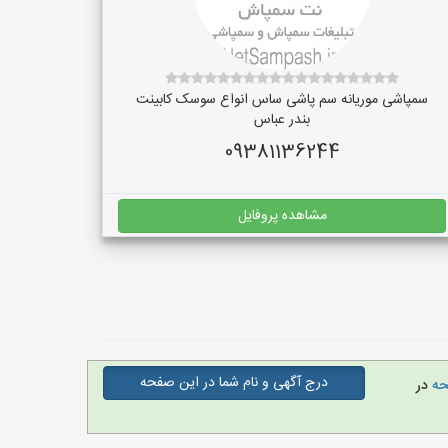
سمپاشی موریانه سم پاشی ساس انواع سوسک کابینت
بندر عباس
09381136244
مشاهده پروفایل
درج آگهی و نام شما در این صفحه
فحه
در