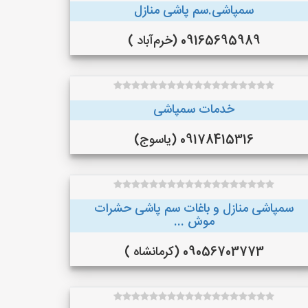
سمپاشی.سم پاشی منازل
09165695989 (خرم‌آباد )
خدمات سمپاشی
09178415316 (یاسوج)
سمپاشی منازل و باغات سم پاشی حشرات
موش ...
09056703773 (کرمانشاه )