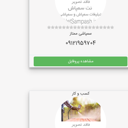
سمپاشی ممتاز
09121959704
مشاهده پروفایل
کسب و کار