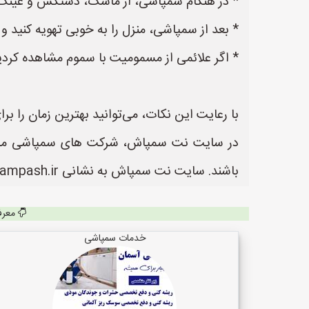
* در هنگام سمپاشی، از ماسک، دستکش و عینک 
* بعد از سمپاشی، منزل را به خوبی تهویه کنید و
* اگر علائمی از مسمومیت با سموم مشاهده کردید،
با رعایت این نکات، می‌توانید بهترین زمان را 
در سایت نت سمپاش، شرکت های سمپاشی می توا
باشند. سایت نت سمپاش به نشانی https://www.NetSampash.ir یک سایت عالی جهت ثبت آگهی و تبلیغات شرکت های سمپاشی می باشد.
معرف
خدمات سمپاشی