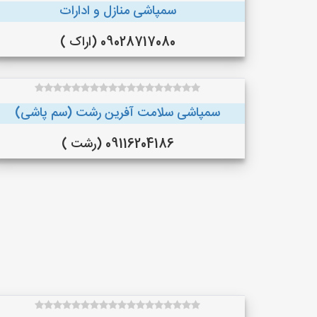
سمپاشی منازل و ادارات
09028717080 (اراک )
سمپاشی سلامت آفرین رشت (سم پاشی)
09116204186 (رشت )