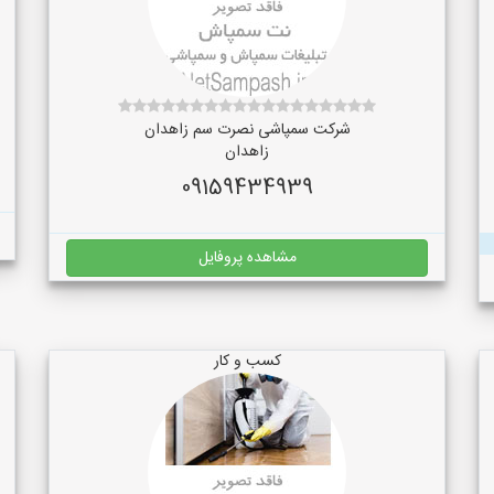
شرکت سمپاشی نصرت سم زاهدان
زاهدان
09159434939
مشاهده پروفایل
کسب و کار