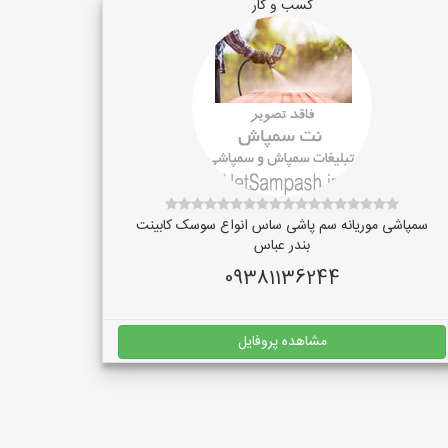
کسب و کار
سمپاشی موریانه سم پاشی ساس انواع سوسک کابینت
بندر عباس
09381136244
مشاهده پروفایل