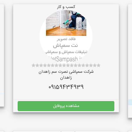
کسب و کار
شرکت سمپاشی نصرت سم زاهدان
زاهدان
09159434939
مشاهده پروفایل