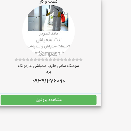
کسب و کار
سوسک ساس عقرب سمپاشی مارمولک
یزد
09391476090
مشاهده پروفایل