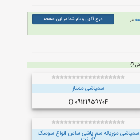
درج آگهی و نام شما در این صفحه
فحه
در
اش
سمپاشی ممتاز
09121959704 ()
سمپاشی موریانه سم پاشی ساس انواع سوسک
کابینت