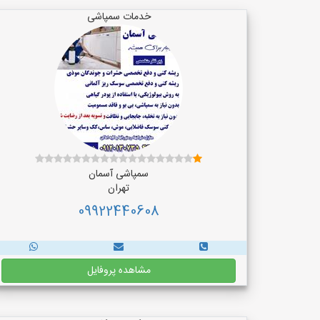
خدمات سمپاشی
سمپاشی آسمان
تهران
09922440608
مشاهده پروفایل