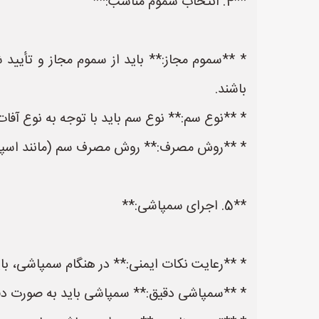
**4. انتخاب سموم مناسب:**
* **سموم مجاز:** باید از سموم مجاز و تأیی
باشند.
* **نوع سم:** نوع سم باید با توجه به نوع آفات
* **روش مصرف:** روش مصرف سم (مانند اسپری، 
**5. اجرای سمپاشی:**
* **رعایت نکات ایمنی:** در هنگام سمپاشی، ب
* **سمپاشی دقیق:** سمپاشی باید به صورت دق