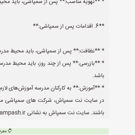
* **تهویه مناسب:** پس از سمپاشی، باید محیط 
**6. اقدامات پس از سمپاشی:**
* **نظافت:** پس از سمپاشی، باید محیط مدرسه 
* **بازرسی:** پس از چند روز، باید محیط مدرس
باشد.
* **آموزش:** به کارکنان مدرسه آموزش‌های لاز
در سایت نت سمپاش، شرکت های سمپاشی می توا
باشند. سایت نت سمپاش به نشانی https://www.NetSampash.ir یک سایت عالی جهت ثبت آگهی و تبلیغات شرکت های سمپاشی می باشد.
معرف