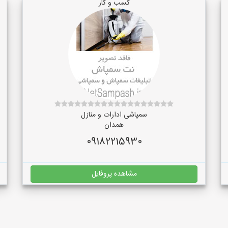
کسب و کار
سمپاشی ادارات و منازل
همدان
09182215930
مشاهده پروفایل