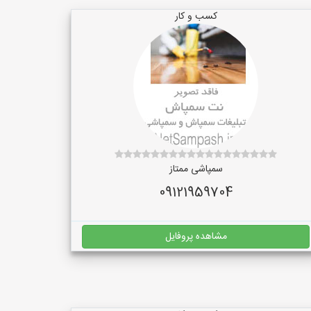
کسب و کار
سمپاشی ممتاز
09121959704
مشاهده پروفایل