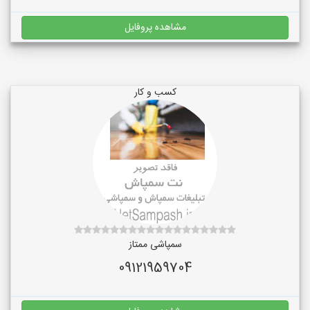
مشاهده پروفایل
کسب و کار
سمپاشی ممتاز
09121959704