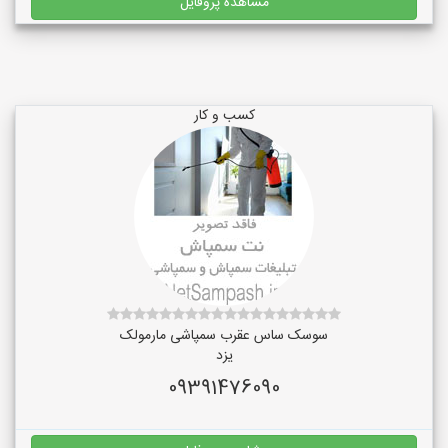
مشاهده پروفایل
کسب و کار
سوسک ساس عقرب سمپاشی مارمولک
یزد
09391476090