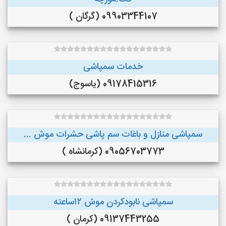
09903344107 (گرگان )
خدمات سمپاشی
09178415316 (یاسوج)
سمپاشی منازل و باغات سم پاشی حشرات موش ...
09056703773 (کرمانشاه )
سمپاشی نابودکردن موش ۱۲ساعته
09137443255 (کرمان )