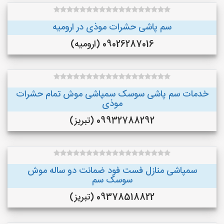
سم پاشی حشرات موذی در ارومیه
09026287016 (ارومیه)
خدمات سم پاشی سوسک سمپاشی موش تمام حشرات
موذی
09932788292 (تبریز)
سمپاشی منازل فست فود ضمانت دو ساله موش
سوسک سم
09378518822 (تبریز)