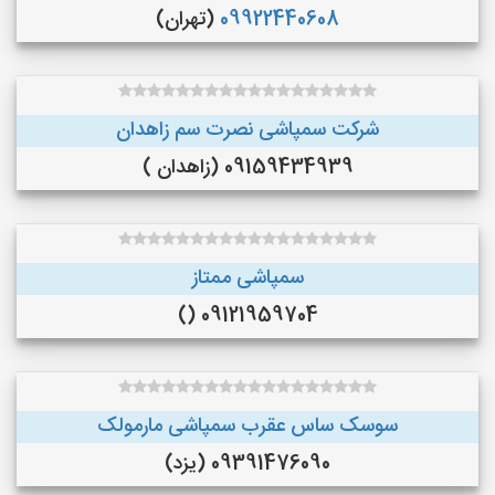
09922440608
(تهران)
شرکت سمپاشی نصرت سم زاهدان
09159434939 (زاهدان )
سمپاشی ممتاز
09121959704 ()
سوسک ساس عقرب سمپاشی مارمولک
09391476090 (یزد)