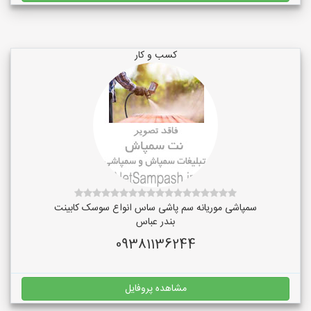
کسب و کار
سمپاشی موریانه سم پاشی ساس انواع سوسک کابینت
بندر عباس
09381136244
مشاهده پروفایل