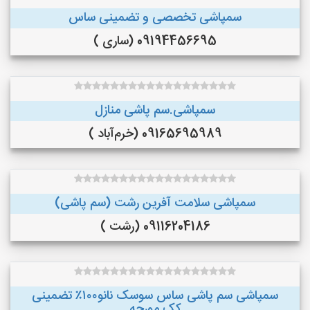
سمپاشی تخصصی و تضمینی ساس
09194456695 (ساری )
سمپاشی.سم پاشی منازل
09165695989 (خرم‌آباد )
سمپاشی سلامت آفرین رشت (سم پاشی)
09116204186 (رشت )
سمپاشی سم پاشی ساس سوسک نانو۱۰۰٪ تضمینی
کک.مورچه