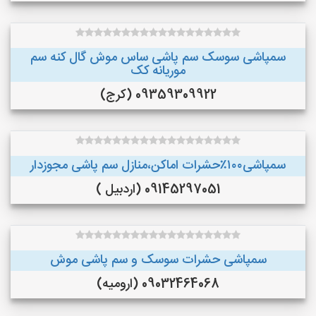
سمپاشی سوسک سم پاشی ساس موش گال کنه سم
موریانه کک
09359309922 (کرج)
سمپاشی۱۰۰٪حشرات اماکن،منازل سم پاشی مجوزدار
09145297051 (اردبیل )
سمپاشی حشرات سوسک و سم پاشی موش
09032464068 (ارومیه)