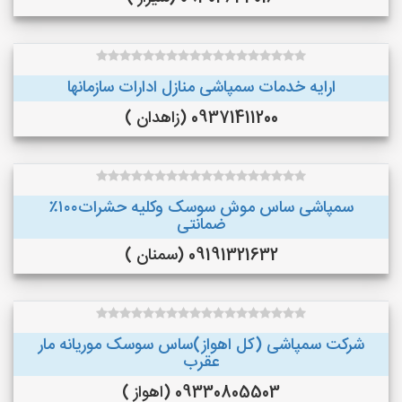
ارایه خدمات سمپاشی منازل ادارات سازمانها
09371411200 (زاهدان )
سمپاشی ساس موش سوسک وکلیه حشرات۱۰۰٪
ضمانتی
09191321632 (سمنان )
شرکت سمپاشی (کل اهواز)ساس سوسک موریانه مار
عقرب
09330805503 (اهواز )