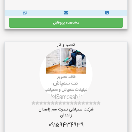
مشاهده پروفایل
کسب و کار
شرکت سمپاشی نصرت سم زاهدان
زاهدان
09159434939