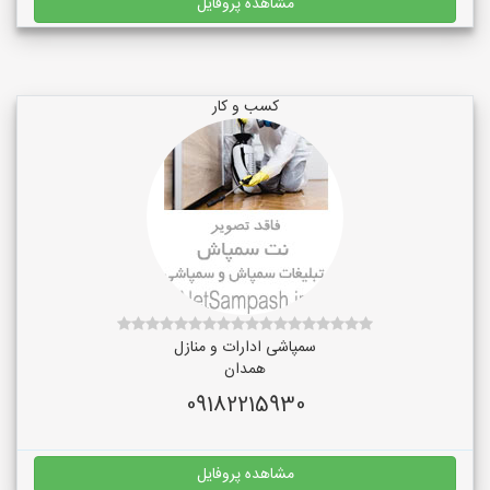
مشاهده پروفایل
کسب و کار
سمپاشی ادارات و منازل
همدان
09182215930
مشاهده پروفایل