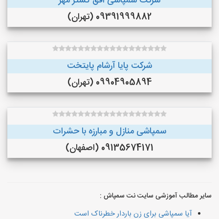
شرکت سمپاشی افق گستر مهر
09391999882 (تهران)
شرکت پایا آرشام پایتخت
09904905894 (تهران)
سمپاشی منازل و مبارزه با حشرات
09135674171 (اصفهان)
سایر مطالب آموزشی سایت نت سمپاش :
آیا سمپاشی برای زن باردار خطرناک است