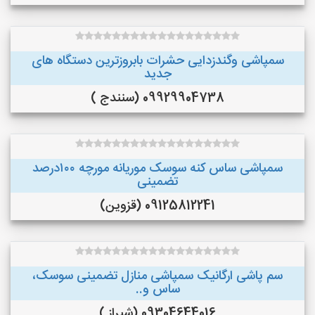
سمپاشی وگندزدایی حشرات بابروزترین دستگاه های
جدید
09929904738 (سنندج )
سمپاشی ساس کنه سوسک موریانه مورچه ۱۰۰درصد
تضمینی
09125812241 (قزوین)
سم پاشی ارگانیک سمپاشی منازل تضمینی سوسک،
ساس و..
09304644016 (شیراز )