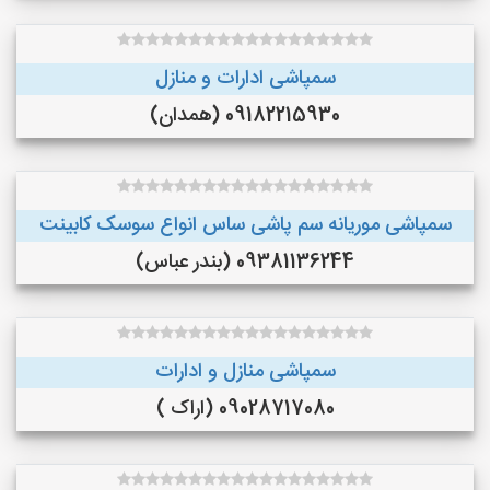
سمپاشی ادارات و منازل
09182215930 (همدان)
سمپاشی موریانه سم پاشی ساس انواع سوسک کابینت
09381136244 (بندر عباس)
سمپاشی منازل و ادارات
09028717080 (اراک )