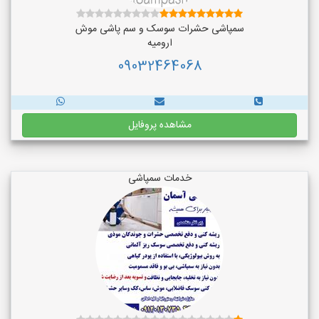
سمپاشی حشرات سوسک و سم پاشی موش
ارومیه
09032464068
مشاهده پروفایل
خدمات سمپاشی