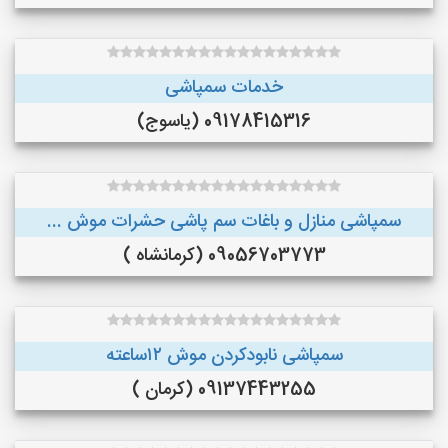
خدمات سمپاشی
09178415316 (یاسوج)
سمپاشی منازل و باغات سم پاشی حشرات موش ...
09056703773 (کرمانشاه )
سمپاشی نابودکردن موش ۱۲ساعته
09137443255 (کرمان )