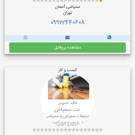
سمپاشی آسمان
تهران
09922440608
مشاهده پروفایل
کسب و کار