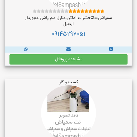
سمپاشی۱۰۰٪حشرات اماکن،منازل سم پاشی مجوزدار
اردبیل
09145297051
مشاهده پروفایل
کسب و کار