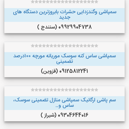
سمپاشی وگندزدایی حشرات بابروزترین دستگاه های
جدید
09929904738 (سنندج )
سمپاشی ساس کنه سوسک موریانه مورچه ۱۰۰درصد
تضمینی
09125812241 (قزوین)
سم پاشی ارگانیک سمپاشی منازل تضمینی سوسک،
ساس و..
09304644016 (شیراز )