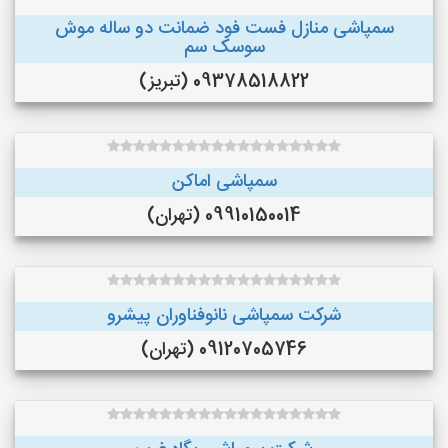
سمپاشی منازل فست فود ضمانت دو ساله موش
سوسک سم
09378518822 (تبریز)
سمپاشی اماکن
09910150014 (تهران)
شرکت سمپاشی نانوفناوران پیشرو
09120705746 (تهران)