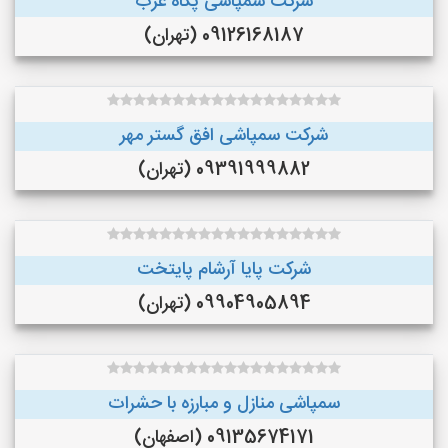
شرکت سمپاشی پگاه غرب
09126168187 (تهران)
شرکت سمپاشی افق گستر مهر
09391999882 (تهران)
شرکت پایا آرشام پایتخت
09904905894 (تهران)
سمپاشی منازل و مبارزه با حشرات
09135674171 (اصفهان)