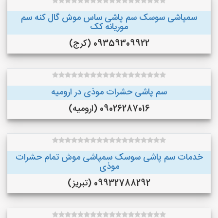
سمپاشی سوسک سم پاشی ساس موش گال کنه سم
موریانه کک
09359309922 (کرج)
سم پاشی حشرات موذی در ارومیه
09026287016 (ارومیه)
خدمات سم پاشی سوسک سمپاشی موش تمام حشرات
موذی
09932788292 (تبریز)