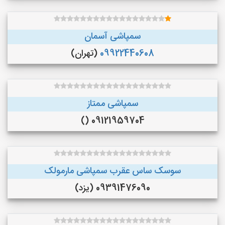
سمپاشی آسمان
09922440608
(تهران)
سمپاشی ممتاز
09121959704 ()
سوسک ساس عقرب سمپاشی مارمولک
09391476090 (یزد)