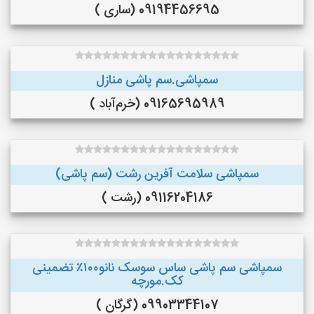
09194456695 (ساری )
سمپاشی.سم پاشی منازل
09165695989 (خرم‌آباد )
سمپاشی سلامت آفرین رشت (سم پاشی)
09116204186 (رشت )
سمپاشی سم پاشی ساس سوسک نانو۱۰۰٪ تضمینی
کک.مورچه
09903344107 (گرگان )