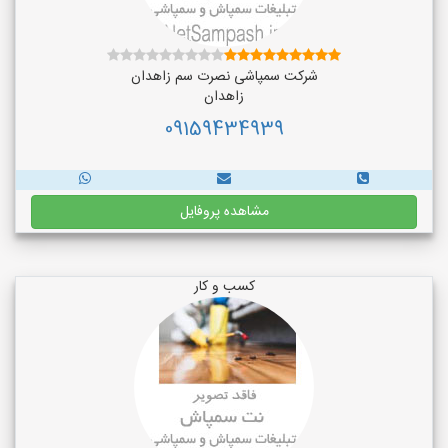
شرکت سمپاشی نصرت سم زاهدان
زاهدان
09159434939
مشاهده پروفایل
کسب و کار