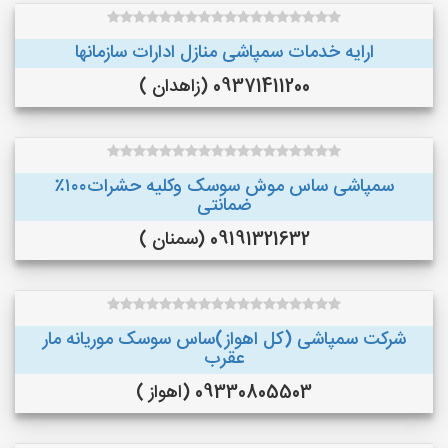
ارایه خدمات سمپاشی منازل ادارات سازمانها
09371411200 (زاهدان )
سمپاشی ساس موش سوسک وکلیه حشرات۱۰۰٪
ضمانتی
09191321632 (سمنان )
شرکت سمپاشی (کل اهواز)ساس سوسک موریانه مار
عقرب
09330805503 (اهواز )