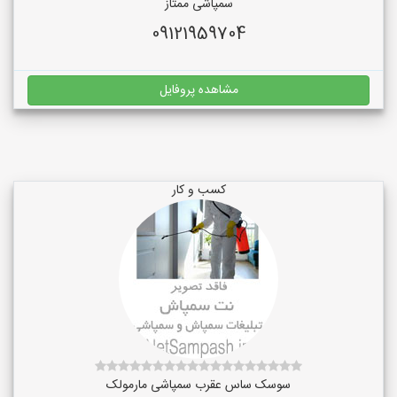
سمپاشی ممتاز
09121959704
مشاهده پروفایل
کسب و کار
سوسک ساس عقرب سمپاشی مارمولک