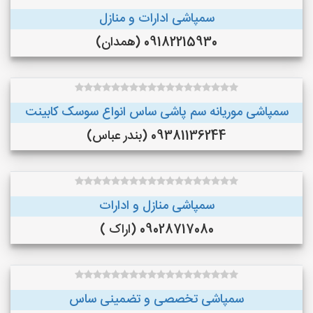
سمپاشی ادارات و منازل
09182215930 (همدان)
سمپاشی موریانه سم پاشی ساس انواع سوسک کابینت
09381136244 (بندر عباس)
سمپاشی منازل و ادارات
09028717080 (اراک )
سمپاشی تخصصی و تضمینی ساس