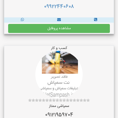
09922440608
مشاهده پروفایل
کسب و کار
سمپاشی ممتاز
09121959704