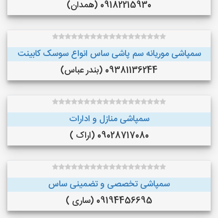
09182215930 (همدان)
سمپاشی موریانه سم پاشی ساس انواع سوسک کابینت
09381136244 (بندر عباس)
سمپاشی منازل و ادارات
09028717080 (اراک )
سمپاشی تخصصی و تضمینی ساس
09194456695 (ساری )