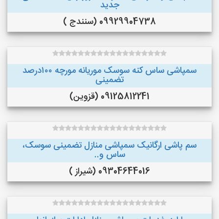
جدید
09929904738 (سنندج )
سمپاشی ساس کنه سوسک موریانه مورچه ۱۰۰درصد
تضمینی
09125812241 (قزوین)
سم پاشی ارگانیک سمپاشی منازل تضمینی سوسک،
ساس و..
09304644016 (شیراز )