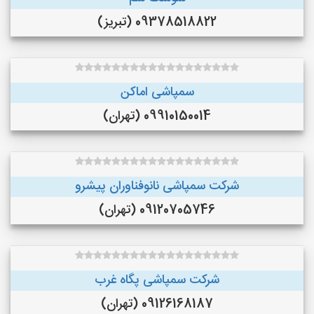
09378518822 (تبریز)
سمپاشی اماکن
09910150014 (تهران)
شرکت سمپاشی نانوفناوران پیشرو
09120705746 (تهران)
شرکت سمپاشی پگاه غرب
09126168187 (تهران)