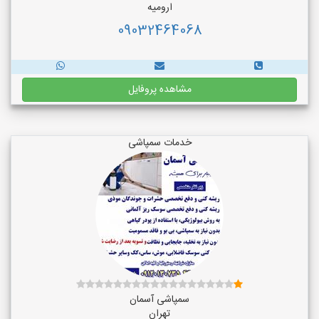
ارومیه
09032464068
مشاهده پروفایل
خدمات سمپاشی
سمپاشی آسمان
تهران