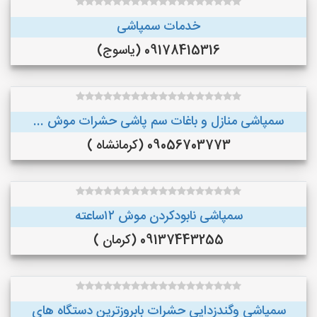
خدمات سمپاشی
09178415316 (یاسوج)
سمپاشی منازل و باغات سم پاشی حشرات موش ...
09056703773 (کرمانشاه )
سمپاشی نابودکردن موش ۱۲ساعته
09137443255 (کرمان )
سمپاشی وگندزدایی حشرات بابروزترین دستگاه های