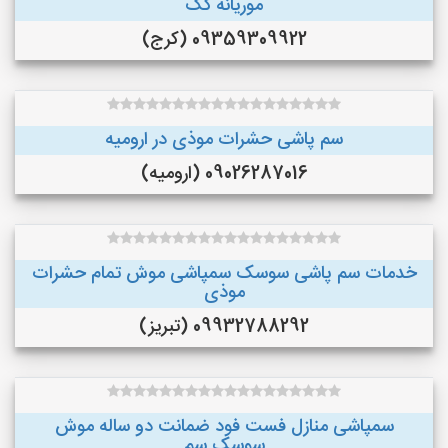
موریانه کک
09359309922 (کرج)
سم پاشی حشرات موذی در ارومیه
09026287016 (ارومیه)
خدمات سم پاشی سوسک سمپاشی موش تمام حشرات
موذی
09932788292 (تبریز)
سمپاشی منازل فست فود ضمانت دو ساله موش
سوسک سم