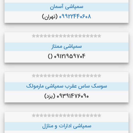
سمپاشی آسمان
09922440608
(تهران)
سمپاشی ممتاز
09121959704 ()
سوسک ساس عقرب سمپاشی مارمولک
09391476090 (یزد)
سمپاشی ادارات و منازل