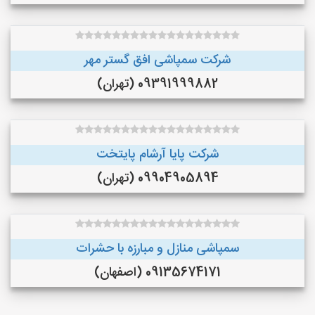
شرکت سمپاشی افق گستر مهر
09391999882 (تهران)
شرکت پایا آرشام پایتخت
09904905894 (تهران)
سمپاشی منازل و مبارزه با حشرات
09135674171 (اصفهان)