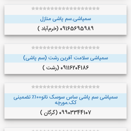
سمپاشی.سم پاشی منازل
09165695989 (خرم‌آباد )
سمپاشی سلامت آفرین رشت (سم پاشی)
09116204186 (رشت )
سمپاشی سم پاشی ساس سوسک نانو۱۰۰٪ تضمینی
کک.مورچه
09903344107 (گرگان )