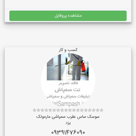
مشاهده پروفایل
کسب و کار
سوسک ساس عقرب سمپاشی مارمولک
یزد
09391476090