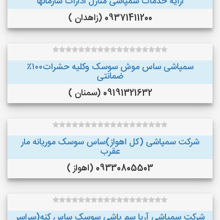
ارایه خدمات سمپاشی منازل ادارات سازمانها
09371411200 (زاهدان )
سمپاشی ساس موش سوسک وکلیه حشرات۱۰۰٪
ضمانتی
09191321632 (سمنان )
شرکت سمپاشی (کل اهواز)ساس سوسک موریانه مار
عقرب
09330805503 (اهواز )
شرکت سمپاشی آریا سم پاشی سوسک ساس کنه(سراسر