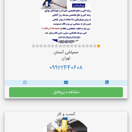
سمپاشی آسمان
تهران
09922440608
مشاهده پروفایل
کسب و کار