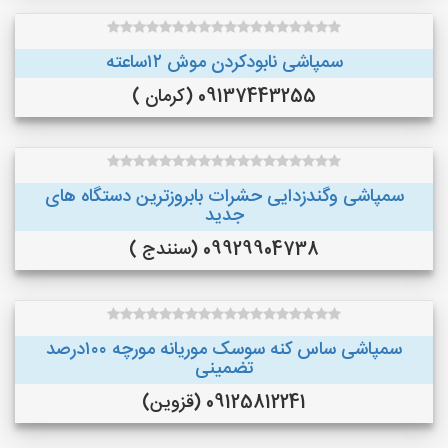
سمپاشی نابودکردن موش ۱۲ساعته
09137443255 (کرمان )
سمپاشی وگندزدایی حشرات بابروزترین دستگاه های
جدید
09929904738 (سنندج )
سمپاشی ساس کنه سوسک موریانه مورچه ۱۰۰درصد
تضمینی
09125812241 (قزوین)