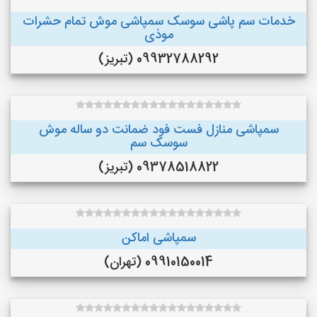
خدمات سم پاشی سوسک سمپاشی موش تمام حشرات
موذی
09932788292 (تبریز)
سمپاشی منازل فست فود ضمانت دو ساله موش
سوسک سم
09378518822 (تبریز)
سمپاشی اماکن
09910150014 (تهران)