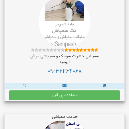
سمپاشی حشرات سوسک و سم پاشی موش
ارومیه
09032464068
مشاهده پروفایل
خدمات سمپاشی