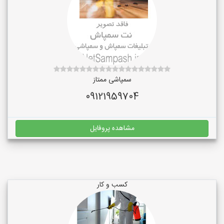
سمپاشی ممتاز
09121959704
مشاهده پروفایل
کسب و کار