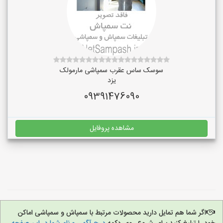
سوسک ساس عقرب سمپاشی مارمولک
یزد
09391476090
مشاهده پروفایل
اگر شما هم تمایل دارید محصولات مرتبط با سمپاش و سمپاشی اماکن