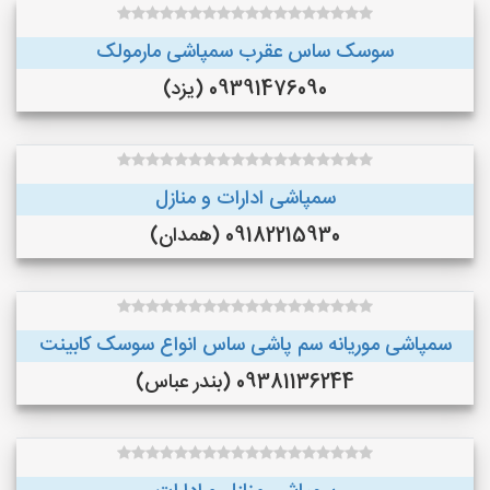
سوسک ساس عقرب سمپاشی مارمولک
09391476090 (یزد)
سمپاشی ادارات و منازل
09182215930 (همدان)
سمپاشی موریانه سم پاشی ساس انواع سوسک کابینت
09381136244 (بندر عباس)