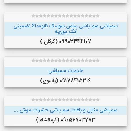
سمپاشی سم پاشی ساس سوسک نانو۱۰۰٪ تضمینی
کک.مورچه
09903344107 (گرگان )
خدمات سمپاشی
09178415316 (یاسوج)
سمپاشی منازل و باغات سم پاشی حشرات موش ...
09056703773 (کرمانشاه )