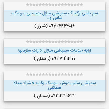
سم پاشی ارگانیک سمپاشی منازل تضمینی سوسک،
ساس و..
09304644016 (شیراز )
ارایه خدمات سمپاشی منازل ادارات سازمانها
09371411200 (زاهدان )
سمپاشی ساس موش سوسک وکلیه حشرات۱۰۰٪
ضمانتی
09191321632 (سمنان )