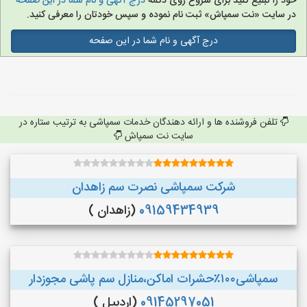
خود را تبلیغ کنید برای شروع روی دکمه
درج آگهی و نام شما در این صفحه
در سایت «نت سمپاش» ثبت نام نموده و سپس خودتان را معرفی کنید.
درج آگهی و نام شما در این صفحه
تلفن فروشنده ها و ارائه دهندگان خدمات سمپاشی به ترتیب ستاره در
سایت نت سمپاش
شرکت سمپاشی نصرت سم زاهدان
09159434939
(زاهدان )
سمپاشی۱۰۰٪حشرات اماکن،منازل سم پاشی مجوزدار
09145297051
(اردبیل )