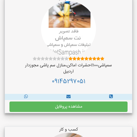
سمپاشی۱۰۰٪حشرات اماکن،منازل سم پاشی مجوزدار
اردبیل
09145297051
مشاهده پروفایل
کسب و کار