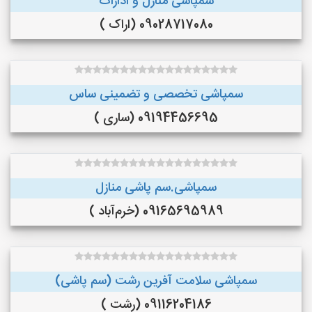
سمپاشی منازل و ادارات
09028717080 (اراک )
سمپاشی تخصصی و تضمینی ساس
09194456695 (ساری )
سمپاشی.سم پاشی منازل
09165695989 (خرم‌آباد )
سمپاشی سلامت آفرین رشت (سم پاشی)
09116204186 (رشت )