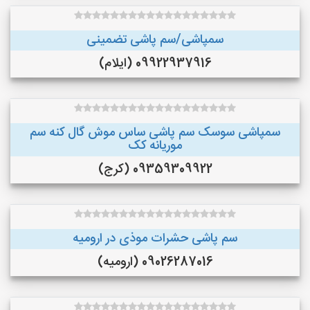
سمپاشی/سم پاشی تضمینی
09922937916 (ایلام)
سمپاشی سوسک سم پاشی ساس موش گال کنه سم
موریانه کک
09359309922 (کرج)
سم پاشی حشرات موذی در ارومیه
09026287016 (ارومیه)