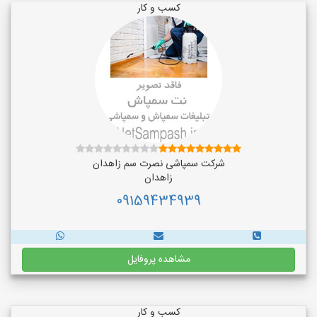
کسب و کار
شرکت سمپاشی نصرت سم زاهدان
زاهدان
09159434939
مشاهده پروفایل
کسب و کار