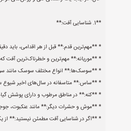
**1. شناسایی آفت:**
* **مهم‌ترین قدم:** قبل از هر اقدامی، باید دقیق
* **موریانه:** مهم‌ترین و خطرناک‌ترین آفت که 
* **سوسک‌ها:** انواع مختلف سوسک مانند س
* **ساس:** متاسفانه در سال‌های اخیر شیوع سا
* **کنه:** در مناطق مرطوب و دارای پوشش گیا
* **موش و حشرات دیگر:** مانند عنکبوت، جوجه‌
* **اگر در شناسایی آفت مطمئن نیستید:** از ی