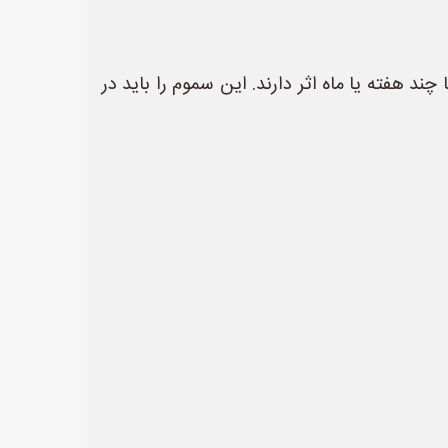
residual insecticides) که پس از خشک شدن، تا چند هفته یا ماه اثر دارند. این سموم را باید در