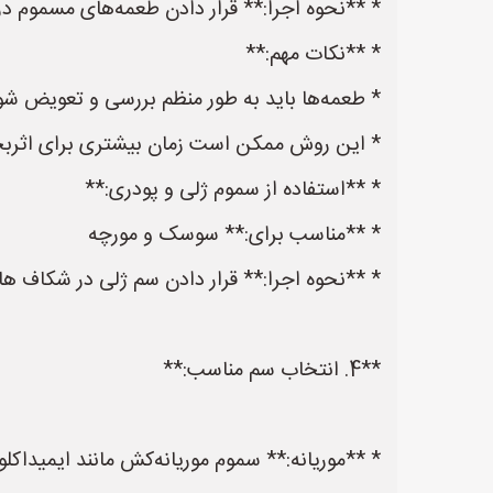
* **نحوه اجرا:** قرار دادن طعمه‌های مسموم در 
* **نکات مهم:**
* طعمه‌ها باید به طور منظم بررسی و تعویض شو
* این روش ممکن است زمان بیشتری برای اثربخش
* **استفاده از سموم ژلی و پودری:**
* **مناسب برای:** سوسک و مورچه
* **نحوه اجرا:** قرار دادن سم ژلی در شکاف ها 
**4. انتخاب سم مناسب:**
* **موریانه:** سموم موریانه‌کش مانند ایمیداکلوپ