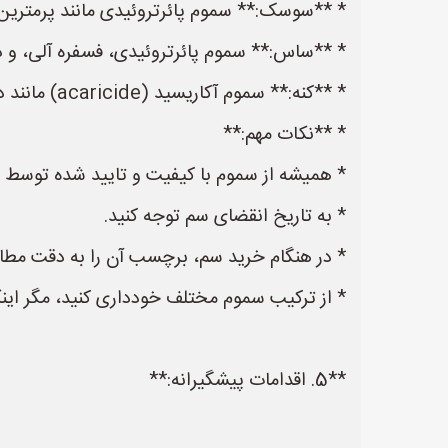
* **سوسک:** سموم پائرتروئیدی مانند پرمترین، 
* **ساس:** سموم پائرتروئیدی، فسفره آلی، و دِز
* **کنه:** سموم آکاریسید (acaricide) مانند دایکوفول و فنی پیروکسیفن.
* **نکات مهم:**
* همیشه از سموم با کیفیت و تایید شده توسط و
* به تاریخ انقضای سم توجه کنید.
* در هنگام خرید سم، برچسب آن را به دقت مطالع
* از ترکیب سموم مختلف خودداری کنید، مگر ا
**5. اقدامات پیشگیرانه:**