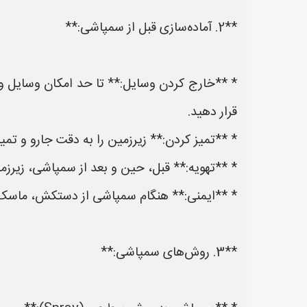
**2. آماده‌سازی قبل از سمپاشی:**
* **خارج کردن وسایل:** تا حد امکان وسایل و اثا
قرار دهید.
* **تمیز کردن:** زیرزمین را به دقت جارو و تمیز ک
* **تهویه:** قبل، حین و بعد از سمپاشی، زیرزمی
* **ایمنی:** هنگام سمپاشی از دستکش، ماسک و ع
**3. روش‌های سمپاشی:**