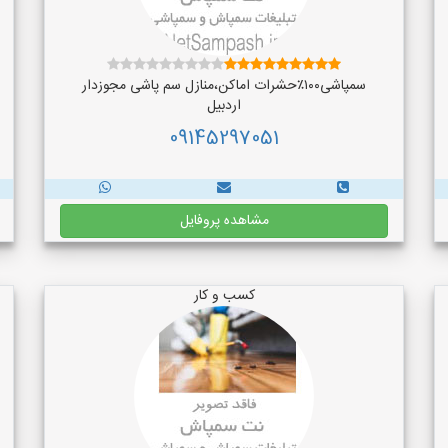
سمپاشی۱۰۰٪حشرات اماکن،منازل سم پاشی مجوزدار
اردبیل
09145297051
مشاهده پروفایل
کسب و کار