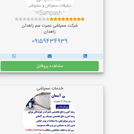
شرکت سمپاشی نصرت سم زاهدان
زاهدان
09159434939
مشاهده پروفایل
خدمات سمپاشی