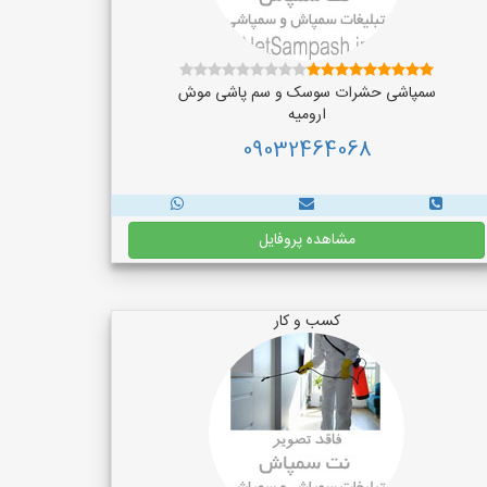
سمپاشی حشرات سوسک و سم پاشی موش
ارومیه
09032464068
مشاهده پروفایل
کسب و کار