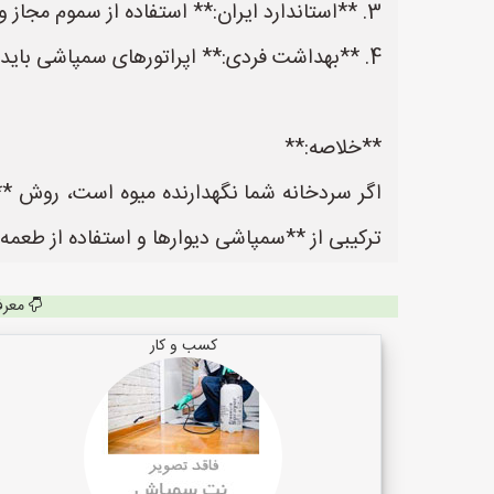
3. **استاندارد ایران:** استفاده از سموم مجاز و دوز توصیه‌شده در **"لیست مجاز سموم دفع آفات نباتی کشور"** الزامی است.
4. **بهداشت فردی:** اپراتورهای سمپاشی باید از لباس‌های مخصوص، ماسک فیلتردار و عینک استفاده کنند.
**خلاصه:**
اگر سردخانه شما نگهدارنده میوه است، روش *
ترکیبی از **سمپاشی دیوارها و استفاده از طعمه/تل
معرف
کسب و کار