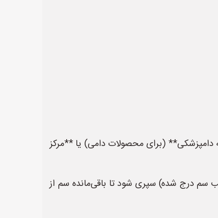
ه دامپزشکی** (برای محصولات دامی) یا **مرکز
صی (که روی برچسب سم درج شده) سپری شود تا باقی‌مانده سم از