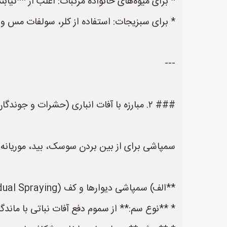
* برای میوه‌های خانواده مرکبات: اغلب از **تیابندازول (Tiabendazole)** یا **ایمazalil** اس
* برای سبزیجات: استفاده از کلر، سولفات مس و 
---
### ۲. مبارزه با آفات انباری (حشرات و جوندگان)
سمپاشی برای از بین بردن سوسک، بید، موریانه 
**الف) سمپاشی دیوارها و کف (Residual Spraying):**
* **نوع سم:** از سموم دفع آفات نباتی با ماندگا