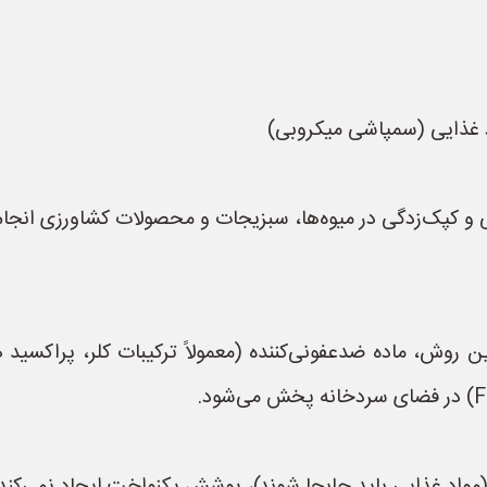
 و کپک‌زدگی در میوه‌ها، سبزیجات و محصولات کشاورزی انجام
 از دستگاه فوگر (Fogger):** در این روش، ماده ضدعفونی‌کننده (معمولاً ترکیبا