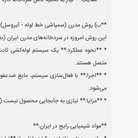
* **معایب:** نیاز به تخلیه کامل سردخانه دارد (
**ب) روش مدرن (سمپاشی خط لوله - آیروسل):
این روش امروزه در سردخانه‌های مدرن ایران (به‌
* **نحوه عملکرد:** یک سیستم لوله‌کشی ثاب
متصل هستند.
* **اجرا:** با فعال‌سازی سیستم، مایع ضدعفون
می‌شود.
* **مزایا:** نیازی به جابجایی محصول نیست (ب
**مواد شیمیایی رایج در ایران:**