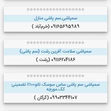
سمپاشی.سم پاشی منازل
09165695989 (خرم‌آباد )
سمپاشی سلامت آفرین رشت (سم پاشی)
09116204186 (رشت )
سمپاشی سم پاشی ساس سوسک نانو۱۰۰٪ تضمینی
کک.مورچه
09903344107 (گرگان )