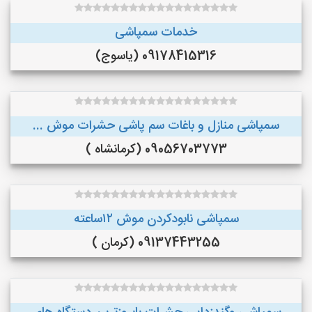
خدمات سمپاشی
09178415316 (یاسوج)
سمپاشی منازل و باغات سم پاشی حشرات موش ...
09056703773 (کرمانشاه )
سمپاشی نابودکردن موش ۱۲ساعته
09137443255 (کرمان )