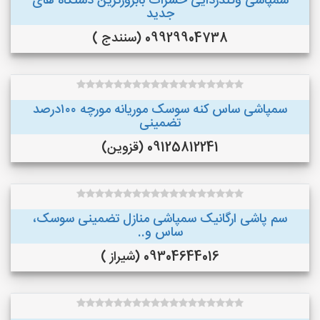
سمپاشی وگندزدایی حشرات بابروزترین دستگاه های
جدید
09929904738 (سنندج )
سمپاشی ساس کنه سوسک موریانه مورچه ۱۰۰درصد
تضمینی
09125812241 (قزوین)
سم پاشی ارگانیک سمپاشی منازل تضمینی سوسک،
ساس و..
09304644016 (شیراز )