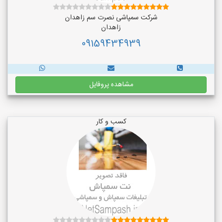
شرکت سمپاشی نصرت سم زاهدان
زاهدان
09159434939
مشاهده پروفایل
کسب و کار