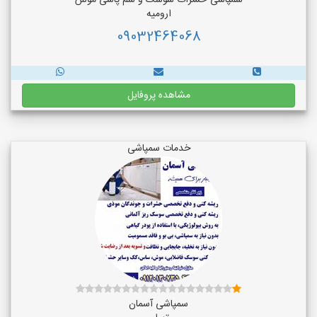
سمپاشی حشرات سوسک و سم پاشی موش
ارومیه
09032464068
مشاهده پروفایل
خدمات سمپاشی
سمپاشی آسمان