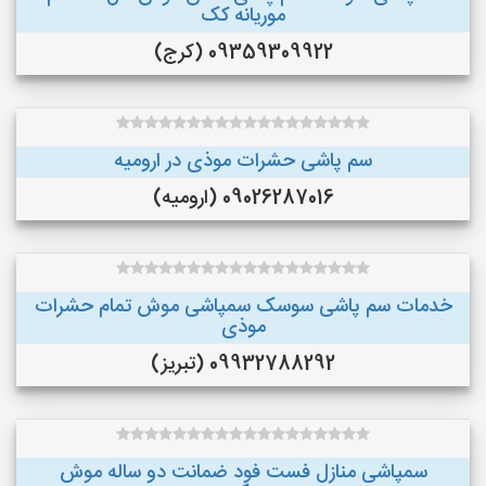
موریانه کک
09359309922 (کرج)
سم پاشی حشرات موذی در ارومیه
09026287016 (ارومیه)
خدمات سم پاشی سوسک سمپاشی موش تمام حشرات
موذی
09932788292 (تبریز)
سمپاشی منازل فست فود ضمانت دو ساله موش