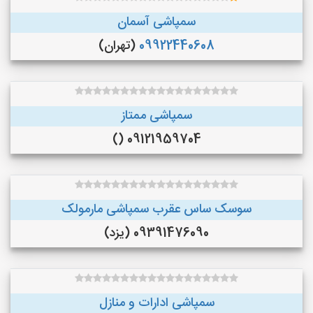
سمپاشی آسمان
09922440608
(تهران)
سمپاشی ممتاز
09121959704 ()
سوسک ساس عقرب سمپاشی مارمولک
09391476090 (یزد)
سمپاشی ادارات و منازل