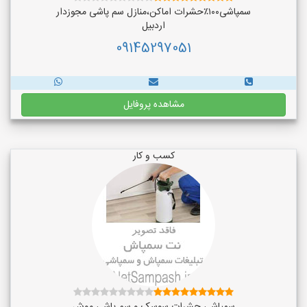
سمپاشی۱۰۰٪حشرات اماکن،منازل سم پاشی مجوزدار
اردبیل
09145297051
مشاهده پروفایل
کسب و کار