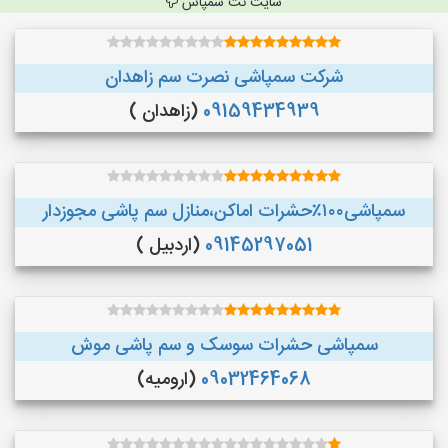
سایت نت سمپاش
شرکت سمپاشی نصرت سم زاهدان
09159434939
(زاهدان )
سمپاشی۱۰۰٪حشرات اماکن،منازل سم پاشی مجوزدار
09145297051
(اردبیل )
سمپاشی حشرات سوسک و سم پاشی موش
09032464068
(ارومیه)