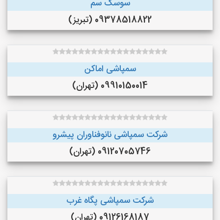
سوسک سم
09378518822 (تبریز)
سمپاشی اماکن
09910150014 (تهران)
شرکت سمپاشی نانوفناوران پیشرو
09120705746 (تهران)
شرکت سمپاشی پگاه غرب
09126168187 (تهران)