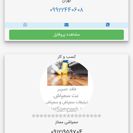
تهران
09922440608
مشاهده پروفایل
کسب و کار
سمپاشی ممتاز
09121959704