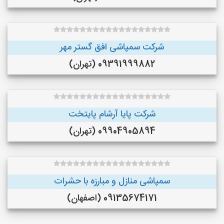
شرکت سمپاشی افق گستر مهر
09391999882 (تهران)
شرکت پایا آرشام پایتخت
09904905894 (تهران)
سمپاشی منازل و مبارزه با حشرات
09135674171 (اصفهان)