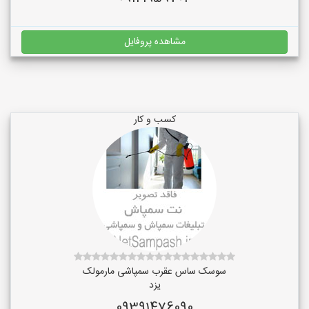
مشاهده پروفایل
کسب و کار
سوسک ساس عقرب سمپاشی مارمولک
یزد
09391476090