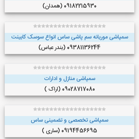
09182215930 (همدان)
سمپاشی موریانه سم پاشی ساس انواع سوسک کابینت
09381136244 (بندر عباس)
سمپاشی منازل و ادارات
09028717080 (اراک )
سمپاشی تخصصی و تضمینی ساس
09194456695 (ساری )