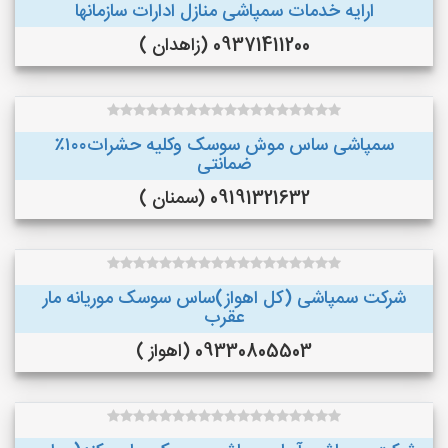
ارایه خدمات سمپاشی منازل ادارات سازمانها
09371411200 (زاهدان )
سمپاشی ساس موش سوسک وکلیه حشرات۱۰۰٪
ضمانتی
09191321632 (سمنان )
شرکت سمپاشی (کل اهواز)ساس سوسک موریانه مار
عقرب
09330805503 (اهواز )