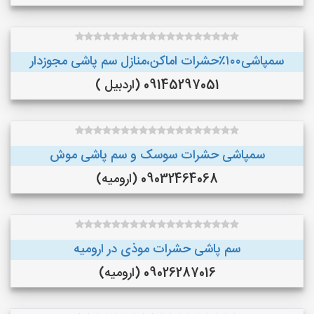
سمپاشی۱۰۰٪حشرات اماکن،منازل سم پاشی مجوزدار
09145297051 (اردبیل )
سمپاشی حشرات سوسک و سم پاشی موش
09032464068 (ارومیه)
سم پاشی حشرات موذی در ارومیه
09026287016 (ارومیه)