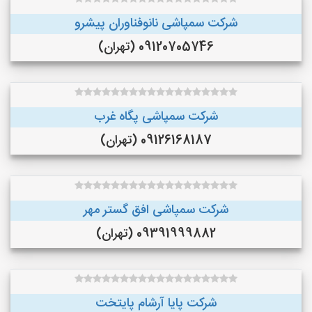
شرکت سمپاشی نانوفناوران پیشرو
09120705746 (تهران)
شرکت سمپاشی پگاه غرب
09126168187 (تهران)
شرکت سمپاشی افق گستر مهر
09391999882 (تهران)
شرکت پایا آرشام پایتخت