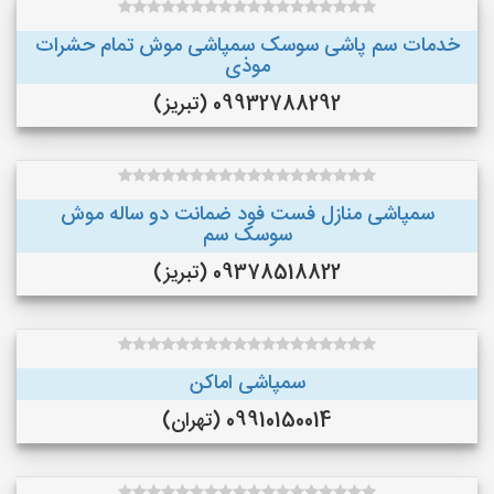
خدمات سم پاشی سوسک سمپاشی موش تمام حشرات
موذی
09932788292 (تبریز)
سمپاشی منازل فست فود ضمانت دو ساله موش
سوسک سم
09378518822 (تبریز)
سمپاشی اماکن
09910150014 (تهران)