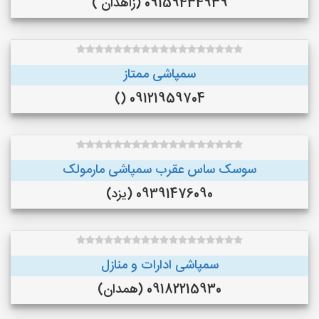
09159434939 (زاهدان )
سمپاشی ممتاز
09121959704 ()
سوسک ساس عقرب سمپاشی مارمولک
09391476090 (یزد)
سمپاشی ادارات و منازل
09182215930 (همدان)