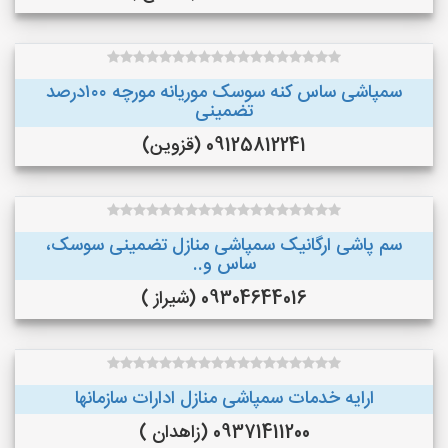
سمپاشی ساس کنه سوسک موریانه مورچه ۱۰۰درصد
تضمینی
09125812241 (قزوین)
سم پاشی ارگانیک سمپاشی منازل تضمینی سوسک،
ساس و..
09304644016 (شیراز )
ارایه خدمات سمپاشی منازل ادارات سازمانها
09371411200 (زاهدان )