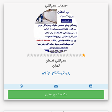
خدمات سمپاشی
سمپاشی آسمان
تهران
09922440608
مشاهده پروفایل