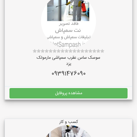
سوسک ساس عقرب سمپاشی مارمولک
یزد
09391476090
مشاهده پروفایل
کسب و کار