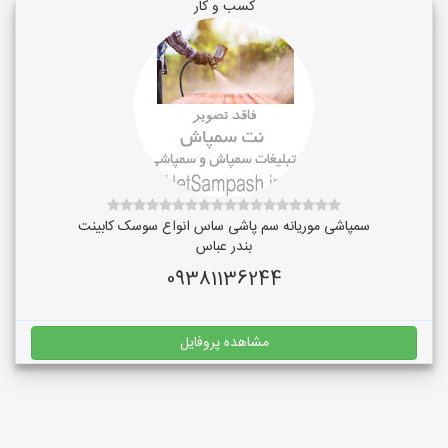
کسب و کار
سمپاشی موریانه سم پاشی ساس انواع سوسک کابینت
بندر عباس
09381136244
مشاهده پروفایل