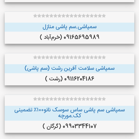
سمپاشی.سم پاشی منازل
09165695989 (خرم‌آباد )
سمپاشی سلامت آفرین رشت (سم پاشی)
09116204186 (رشت )
سمپاشی سم پاشی ساس سوسک نانو۱۰۰٪ تضمینی
کک.مورچه
09903344107 (گرگان )