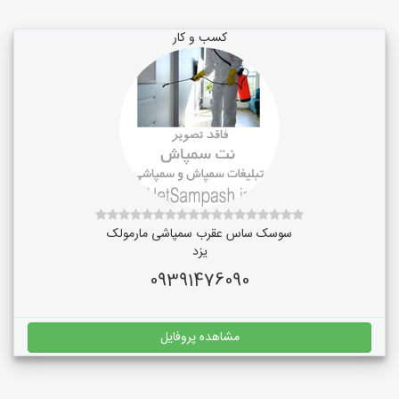
کسب و کار
سوسک ساس عقرب سمپاشی مارمولک
یزد
09391476090
مشاهده پروفایل