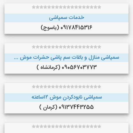
خدمات سمپاشی
09178415316 (یاسوج)
سمپاشی منازل و باغات سم پاشی حشرات موش ...
09056703773 (کرمانشاه )
سمپاشی نابودکردن موش ۱۲ساعته
09137443255 (کرمان )