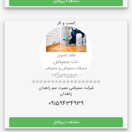
مشاهده پروفایل
کسب و کار
شرکت سمپاشی نصرت سم زاهدان
زاهدان
09159434939
مشاهده پروفایل