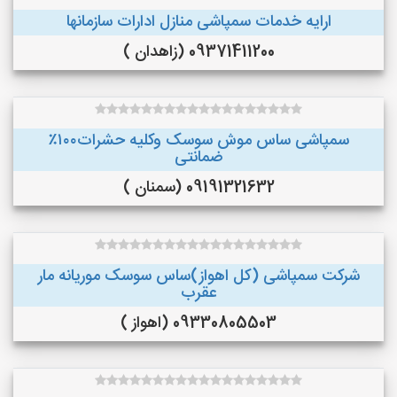
ارایه خدمات سمپاشی منازل ادارات سازمانها
09371411200 (زاهدان )
سمپاشی ساس موش سوسک وکلیه حشرات۱۰۰٪
ضمانتی
09191321632 (سمنان )
شرکت سمپاشی (کل اهواز)ساس سوسک موریانه مار
عقرب
09330805503 (اهواز )