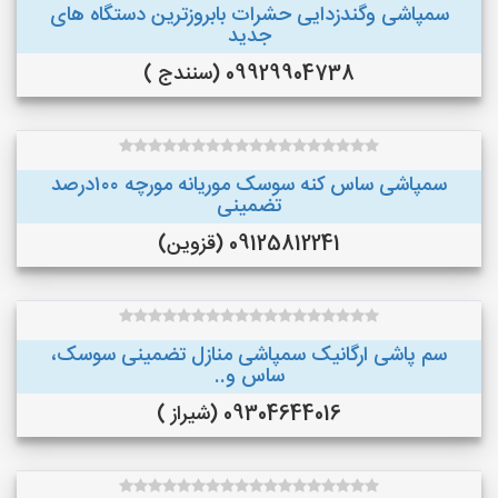
سمپاشی وگندزدایی حشرات بابروزترین دستگاه های
جدید
09929904738 (سنندج )
سمپاشی ساس کنه سوسک موریانه مورچه ۱۰۰درصد
تضمینی
09125812241 (قزوین)
سم پاشی ارگانیک سمپاشی منازل تضمینی سوسک،
ساس و..
09304644016 (شیراز )