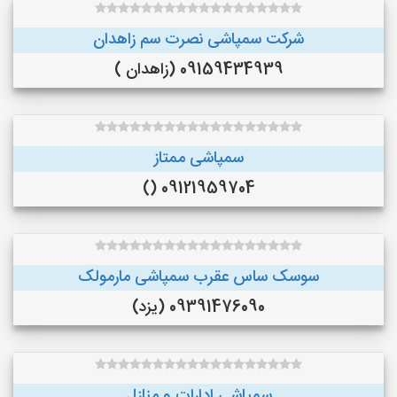
شرکت سمپاشی نصرت سم زاهدان
09159434939 (زاهدان )
سمپاشی ممتاز
09121959704 ()
سوسک ساس عقرب سمپاشی مارمولک
09391476090 (یزد)
سمپاشی ادارات و منازل