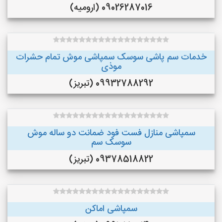
09026287016 (ارومیه)
خدمات سم پاشی سوسک سمپاشی موش تمام حشرات
موذی
09932788292 (تبریز)
سمپاشی منازل فست فود ضمانت دو ساله موش
سوسک سم
09378518822 (تبریز)
سمپاشی اماکن