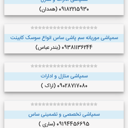
09182215930 (همدان)
سمپاشی موریانه سم پاشی ساس انواع سوسک کابینت
09381136244 (بندر عباس)
سمپاشی منازل و ادارات
09028717080 (اراک )
سمپاشی تخصصی و تضمینی ساس
09194456695 (ساری )