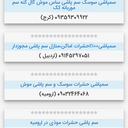
سمپاشی سوسک سم پاشی ساس موش گال کنه سم
موریانه کک
09359309922 (کرج)
سمپاشی۱۰۰٪حشرات اماکن،منازل سم پاشی مجوزدار
09145297051 (اردبیل )
سمپاشی حشرات سوسک و سم پاشی موش
09032464068 (ارومیه)
سم پاشی حشرات موذی در ارومیه