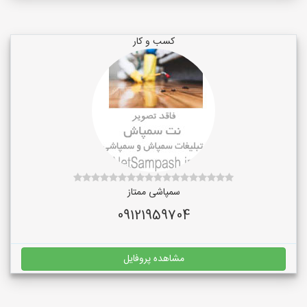
کسب و کار
سمپاشی ممتاز
09121959704
مشاهده پروفایل