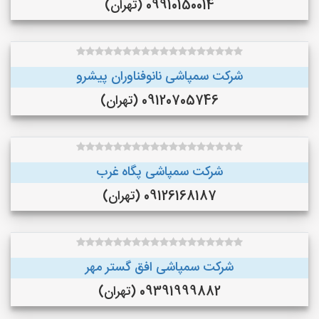
09910150014 (تهران)
شرکت سمپاشی نانوفناوران پیشرو
09120705746 (تهران)
شرکت سمپاشی پگاه غرب
09126168187 (تهران)
شرکت سمپاشی افق گستر مهر
09391999882 (تهران)