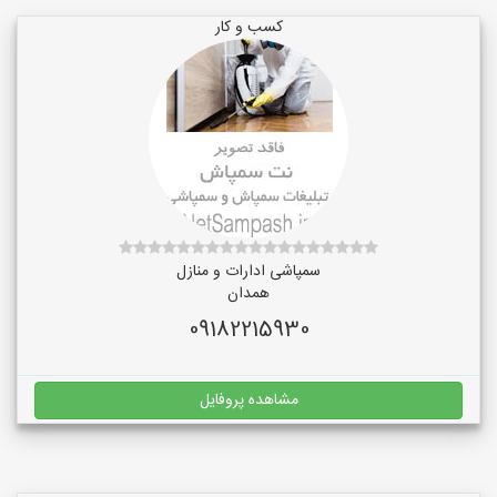
کسب و کار
سمپاشی ادارات و منازل
همدان
09182215930
مشاهده پروفایل