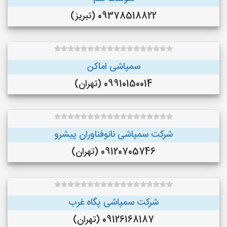
09378518822 (تبریز)
سمپاشی اماکن
09910150014 (تهران)
شرکت سمپاشی نانوفناوران پیشرو
09120705746 (تهران)
شرکت سمپاشی پگاه غرب
09126168187 (تهران)