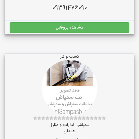
09391476090
مشاهده پروفایل
کسب و کار
سمپاشی ادارات و منازل
همدان