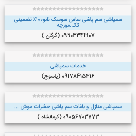
سمپاشی سم پاشی ساس سوسک نانو۱۰۰٪ تضمینی
کک.مورچه
09903344107 (گرگان )
خدمات سمپاشی
09178415316 (یاسوج)
سمپاشی منازل و باغات سم پاشی حشرات موش ...
09056703773 (کرمانشاه )