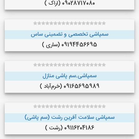
09028717080 (اراک )
سمپاشی تخصصی و تضمینی ساس
09194456695 (ساری )
سمپاشی.سم پاشی منازل
09165695989 (خرم‌آباد )
سمپاشی سلامت آفرین رشت (سم پاشی)
09116204186 (رشت )