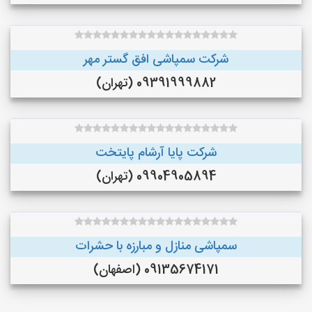
شرکت سمپاشی افق گستر مهر
09391999882 (تهران)
شرکت پایا آرشام پایتخت
09904905894 (تهران)
سمپاشی منازل و مبارزه با حشرات
09135674171 (اصفهان)