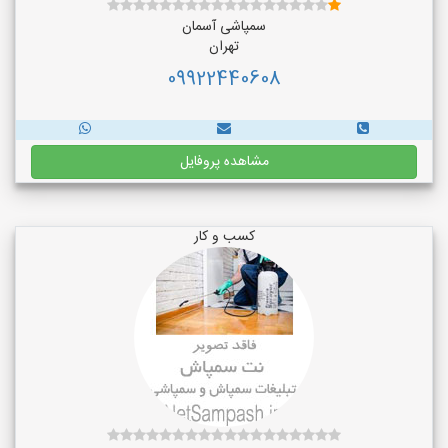
سمپاشی آسمان
تهران
09922440608
مشاهده پروفایل
کسب و کار