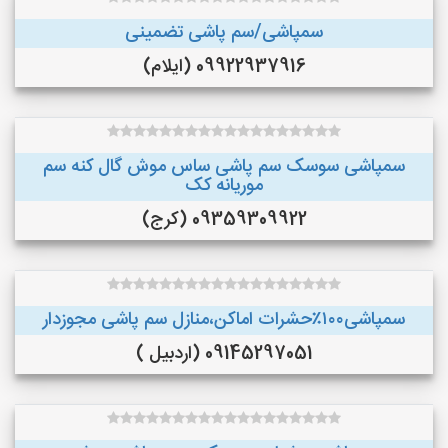
سمپاشی/سم پاشی تضمینی
09922937916 (ایلام)
سمپاشی سوسک سم پاشی ساس موش گال کنه سم
موریانه کک
09359309922 (کرج)
سمپاشی۱۰۰٪حشرات اماکن،منازل سم پاشی مجوزدار
09145297051 (اردبیل )