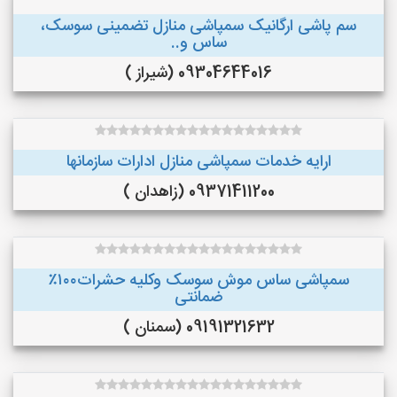
سم پاشی ارگانیک سمپاشی منازل تضمینی سوسک،
ساس و..
09304644016 (شیراز )
ارایه خدمات سمپاشی منازل ادارات سازمانها
09371411200 (زاهدان )
سمپاشی ساس موش سوسک وکلیه حشرات۱۰۰٪
ضمانتی
09191321632 (سمنان )