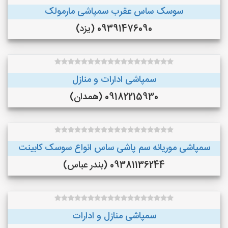
سوسک ساس عقرب سمپاشی مارمولک
09391476090 (یزد)
سمپاشی ادارات و منازل
09182215930 (همدان)
سمپاشی موریانه سم پاشی ساس انواع سوسک کابینت
09381136244 (بندر عباس)
سمپاشی منازل و ادارات