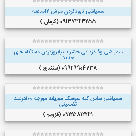
سمپاشی نابودکردن موش ۱۲ساعته
09137443255 (کرمان )
سمپاشی وگندزدایی حشرات بابروزترین دستگاه های
جدید
09929904738 (سنندج )
سمپاشی ساس کنه سوسک موریانه مورچه ۱۰۰درصد
تضمینی
09125812241 (قزوین)