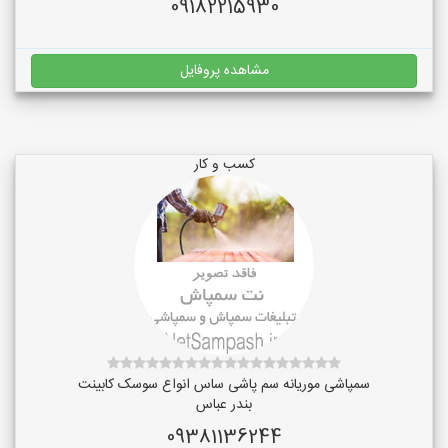
09182215930
مشاهده پروفایل
کسب و کار
سمپاشی موریانه سم پاشی ساس انواع سوسک کابینت
بندر عباس
09381136244