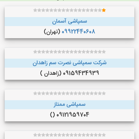
سمپاشی آسمان
09922440608
(تهران)
شرکت سمپاشی نصرت سم زاهدان
09159434939 (زاهدان )
سمپاشی ممتاز
09121959704 ()