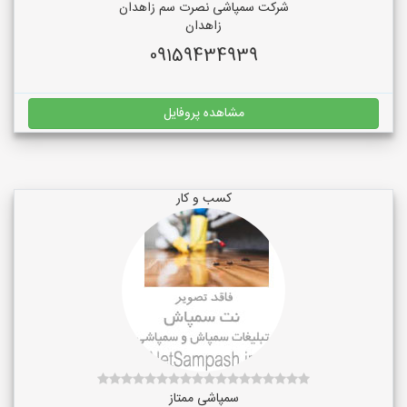
شرکت سمپاشی نصرت سم زاهدان
زاهدان
09159434939
مشاهده پروفایل
کسب و کار
سمپاشی ممتاز