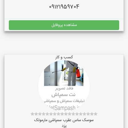
09121959704
مشاهده پروفایل
کسب و کار
سوسک ساس عقرب سمپاشی مارمولک
یزد