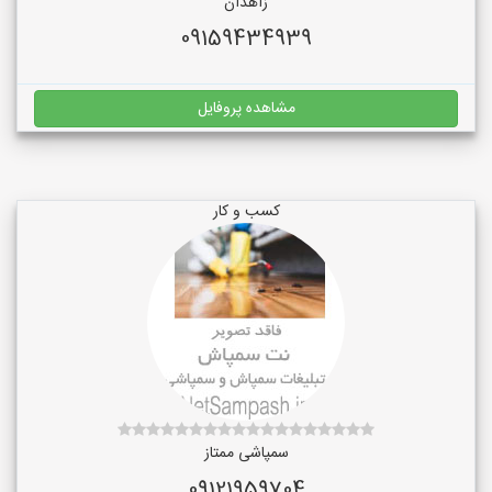
زاهدان
09159434939
مشاهده پروفایل
کسب و کار
سمپاشی ممتاز
09121959704