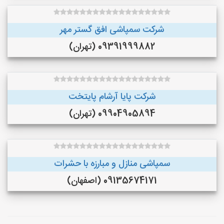
شرکت سمپاشی افق گستر مهر
09391999882 (تهران)
شرکت پایا آرشام پایتخت
09904905894 (تهران)
سمپاشی منازل و مبارزه با حشرات
09135674171 (اصفهان)