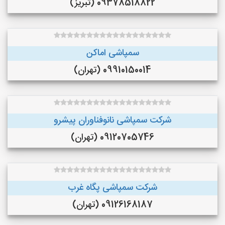
09378518822 (تبریز)
سمپاشی اماکن
09910150014 (تهران)
شرکت سمپاشی نانوفناوران پیشرو
09120705746 (تهران)
شرکت سمپاشی پگاه غرب
09126168187 (تهران)