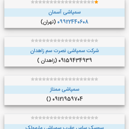
سمپاشی آسمان
09922440608
(تهران)
شرکت سمپاشی نصرت سم زاهدان
09159434939 (زاهدان )
سمپاشی ممتاز
09121959704 ()
سوسک ساس عقرب سمپاشی مارمولک