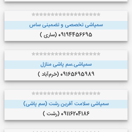
سمپاشی تخصصی و تضمینی ساس
09194456695 (ساری )
سمپاشی.سم پاشی منازل
09165695989 (خرم‌آباد )
سمپاشی سلامت آفرین رشت (سم پاشی)
09116204186 (رشت )