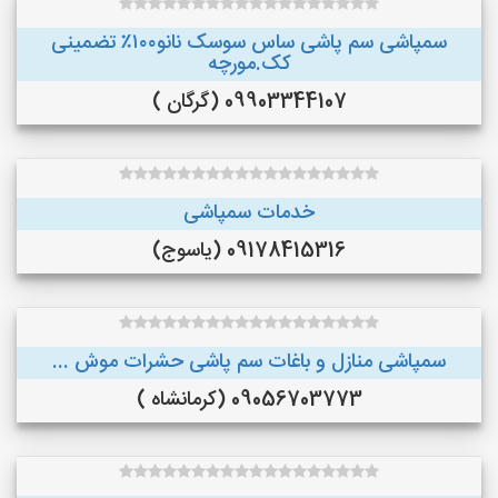
سمپاشی سم پاشی ساس سوسک نانو۱۰۰٪ تضمینی
کک.مورچه
09903344107 (گرگان )
خدمات سمپاشی
09178415316 (یاسوج)
سمپاشی منازل و باغات سم پاشی حشرات موش ...
09056703773 (کرمانشاه )