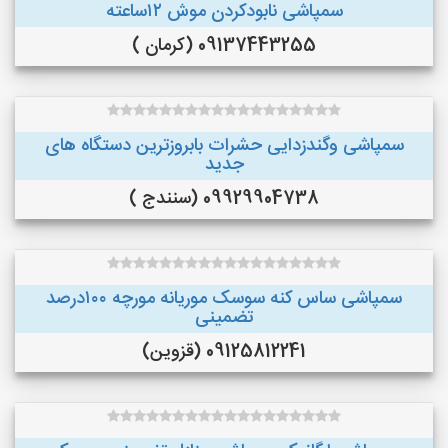
سمپاشی نابودکردن موش ۱۲ساعته
09137443255 (کرمان )
سمپاشی وگندزدایی حشرات بابروزترین دستگاه های
جدید
09929904738 (سنندج )
سمپاشی ساس کنه سوسک موریانه مورچه ۱۰۰درصد
تضمینی
09125812241 (قزوین)