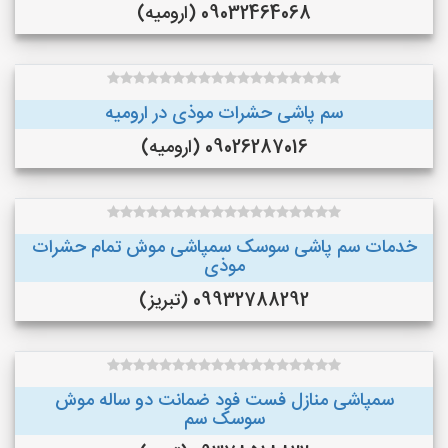
09032464068 (ارومیه)
سم پاشی حشرات موذی در ارومیه
09026287016 (ارومیه)
خدمات سم پاشی سوسک سمپاشی موش تمام حشرات
موذی
09932788292 (تبریز)
سمپاشی منازل فست فود ضمانت دو ساله موش
سوسک سم