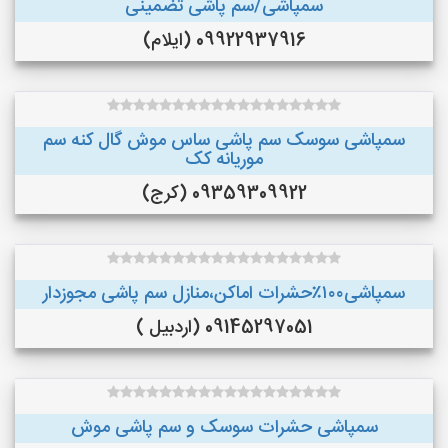
سمپاشی/سم پاشی تضمینی
09922937916 (ایلام)
سمپاشی سوسک سم پاشی ساس موش گال کنه سم
موریانه کک
09359309922 (کرج)
سمپاشی۱۰۰٪حشرات اماکن،منازل سم پاشی مجوزدار
09145297051 (اردبیل )
سمپاشی حشرات سوسک و سم پاشی موش