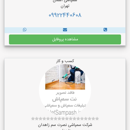
سمپاشی آسمان
تهران
09922440608
مشاهده پروفایل
کسب و کار
شرکت سمپاشی نصرت سم زاهدان