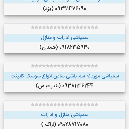
09391476090 (یزد)
سمپاشی ادارات و منازل
09182215930 (همدان)
سمپاشی موریانه سم پاشی ساس انواع سوسک کابینت
09381136244 (بندر عباس)
سمپاشی منازل و ادارات
09028717080 (اراک )