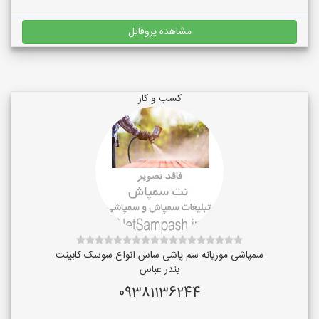
مشاهده پروفایل
کسب و کار
سمپاشی موریانه سم پاشی ساس انواع سوسک کابینت
بندر عباس
09381136244