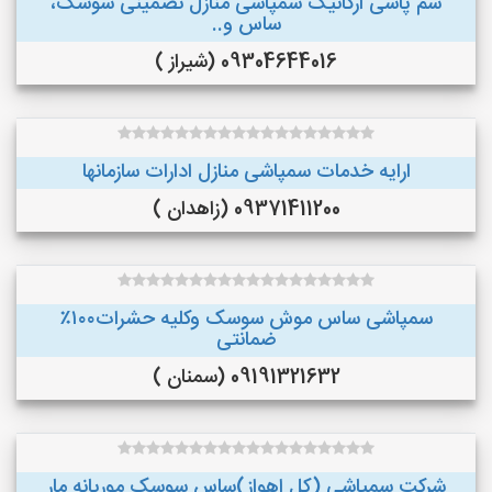
سم پاشی ارگانیک سمپاشی منازل تضمینی سوسک،
ساس و..
09304644016 (شیراز )
ارایه خدمات سمپاشی منازل ادارات سازمانها
09371411200 (زاهدان )
سمپاشی ساس موش سوسک وکلیه حشرات۱۰۰٪
ضمانتی
09191321632 (سمنان )
شرکت سمپاشی (کل اهواز)ساس سوسک موریانه مار