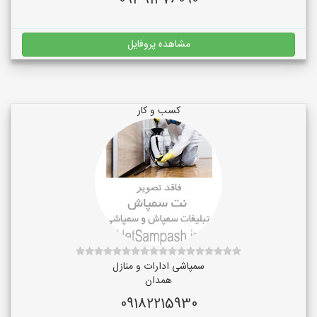
09391476090
مشاهده پروفایل
کسب و کار
سمپاشی ادارات و منازل
همدان
09182215930