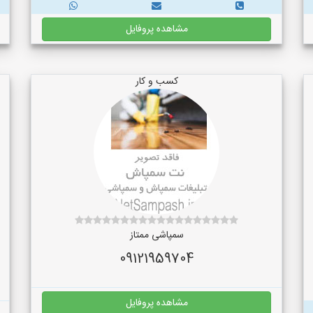
مشاهده پروفایل
کسب و کار
سمپاشی ممتاز
09121959704
مشاهده پروفایل