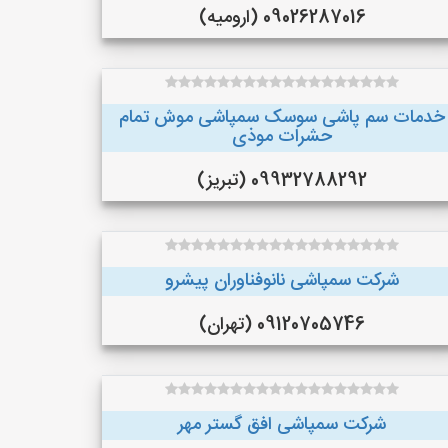
09026287016 (ارومیه)
خدمات سم پاشی سوسک سمپاشی موش تمام
حشرات موذی
09932788292 (تبریز)
شرکت سمپاشی نانوفناوران پیشرو
09120705746 (تهران)
شرکت سمپاشی افق گستر مهر