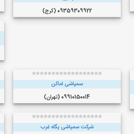
09359309922 (کرج)
سمپاشی اماکن
09910150014 (تهران)
شرکت سمپاشی پگاه غرب