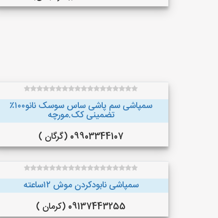
سمپاشی سم پاشی ساس سوسک نانو۱۰۰٪
تضمینی کک.مورچه
09903344107 (گرگان )
سمپاشی نابودکردن موش ۱۲ساعته
09137443255 (کرمان )