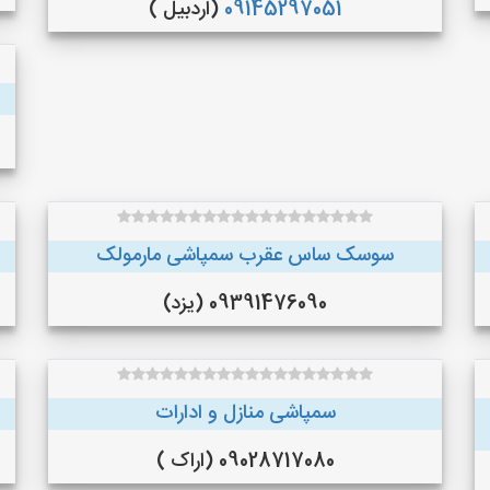
09145297051
(اردبیل )
سوسک ساس عقرب سمپاشی مارمولک
09391476090 (یزد)
سمپاشی منازل و ادارات
09028717080 (اراک )