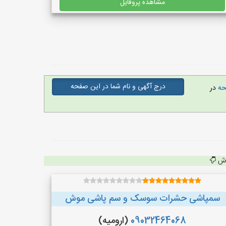
مشاهده پروفایل
درج آگهی و نام شما در این صفحه
فحه
در
اش
سمپاشی حشرات سوسک و سم پاشی موش
09032464068
(ارومیه)