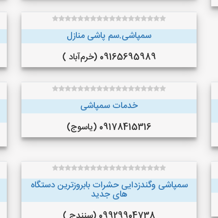
سمپاشی.سم پاشی منازل
09165695989 (خرم‌آباد )
خدمات سمپاشی
09178415316 (یاسوج)
سمپاشی وگندزدایی حشرات بابروزترین دستگاه
های جدید
09929904738 (سنندج )