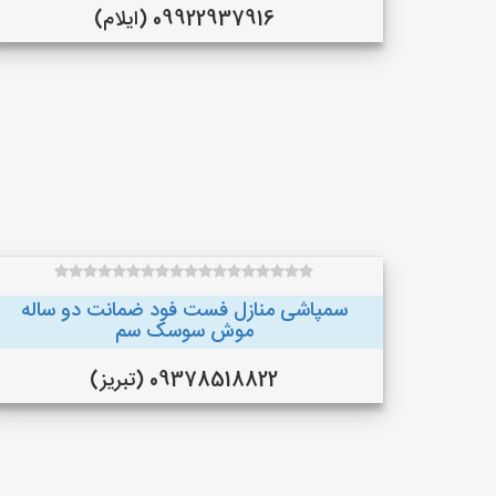
09922937916 (ایلام)
سمپاشی منازل فست فود ضمانت دو ساله
موش سوسک سم
09378518822 (تبریز)