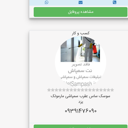
مشاهده پروفایل
کسب و کار
سوسک ساس عقرب سمپاشی مارمولک
یزد
09391476090