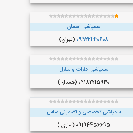
سمپاشی آسمان
09922440608
(تهران)
سمپاشی ادارات و منازل
09182215930 (همدان)
سمپاشی تخصصی و تضمینی ساس
09194456695 (ساری )