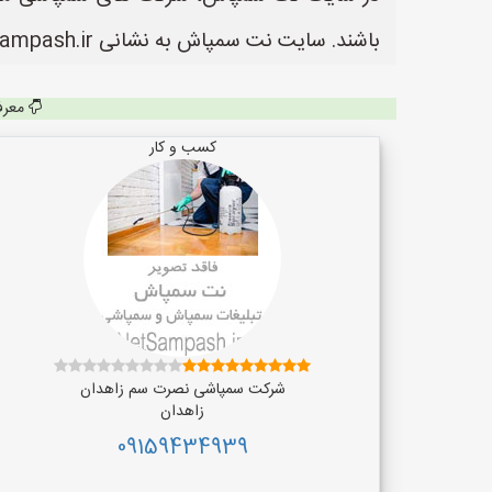
باشند. سایت نت سمپاش به نشانی https://www.NetSampash.ir یک سایت عالی جهت ثبت آگهی و تبلیغات شرکت های سمپاشی می باشد.
معرف
کسب و کار
شرکت سمپاشی نصرت سم زاهدان
زاهدان
09159434939