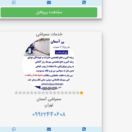
مشاهده پروفایل
خدمات سمپاشی
سمپاشی آسمان
تهران
09922440608