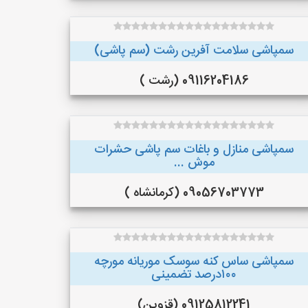
سمپاشی سلامت آفرین رشت (سم پاشی)
09116204186 (رشت )
سمپاشی منازل و باغات سم پاشی حشرات
موش ...
09056703773 (کرمانشاه )
سمپاشی ساس کنه سوسک موریانه مورچه
۱۰۰درصد تضمینی
09125812241 (قزوین)