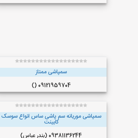
سمپاشی ممتاز
09121959704 ()
سمپاشی موریانه سم پاشی ساس انواع سوسک
کابینت
09381136244 (بندر عباس)