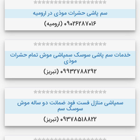
سم پاشی حشرات موذی در ارومیه
09026287016 (ارومیه)
خدمات سم پاشی سوسک سمپاشی موش تمام حشرات
موذی
09932788292 (تبریز)
سمپاشی منازل فست فود ضمانت دو ساله موش
سوسک سم
09378518822 (تبریز)