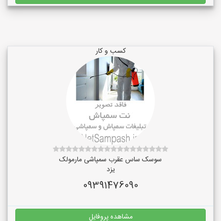
کسب و کار
سوسک ساس عقرب سمپاشی مارمولک
یزد
09391476090
مشاهده پروفایل