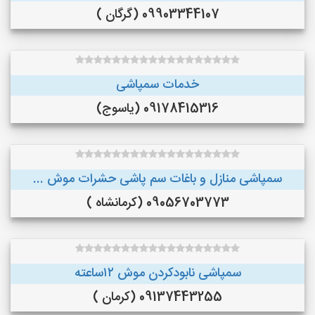
09903344107 (گرگان )
خدمات سمپاشی
09178415316 (یاسوج)
سمپاشی منازل و باغات سم پاشی حشرات موش ...
09056703773 (کرمانشاه )
سمپاشی نابودکردن موش ۱۲ساعته
09137443255 (کرمان )