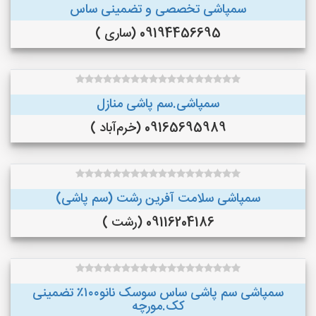
سمپاشی تخصصی و تضمینی ساس
09194456695 (ساری )
سمپاشی.سم پاشی منازل
09165695989 (خرم‌آباد )
سمپاشی سلامت آفرین رشت (سم پاشی)
09116204186 (رشت )
سمپاشی سم پاشی ساس سوسک نانو۱۰۰٪ تضمینی
کک.مورچه