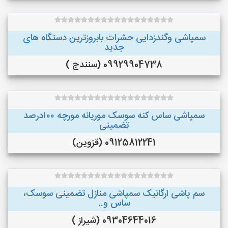
سمپاشی وگندزدایی حشرات بابروزترین دستگاه های
جدید
09929904738 (سنندج )
سمپاشی ساس کنه سوسک موریانه مورچه ۱۰۰درصد
تضمینی
09125812241 (قزوین)
سم پاشی ارگانیک سمپاشی منازل تضمینی سوسک،
ساس و..
09304644016 (شیراز )