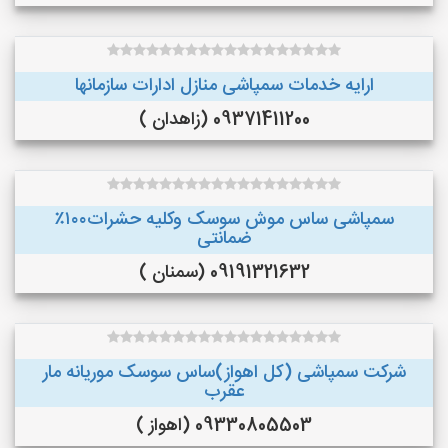
ارایه خدمات سمپاشی منازل ادارات سازمانها
09371411200 (زاهدان )
سمپاشی ساس موش سوسک وکلیه حشرات۱۰۰٪
ضمانتی
09191321632 (سمنان )
شرکت سمپاشی (کل اهواز)ساس سوسک موریانه مار
عقرب
09330805503 (اهواز )