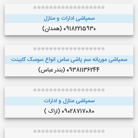
سمپاشی ادارات و منازل
09182215930 (همدان)
سمپاشی موریانه سم پاشی ساس انواع سوسک کابینت
09381136244 (بندر عباس)
سمپاشی منازل و ادارات
09028717080 (اراک )