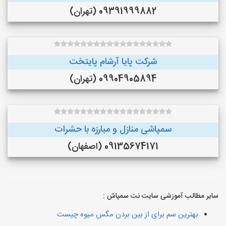
09391999882 (تهران)
شرکت پایا آرشام پایتخت
09904905894 (تهران)
سمپاشی منازل و مبارزه با حشرات
09135674171 (اصفهان)
سایر مطالب آموزشی سایت نت سمپاش :
بهترین سم برای از بین بردن مگس میوه چیست