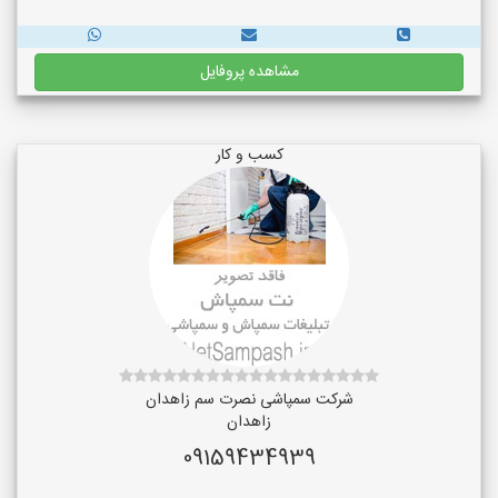
مشاهده پروفایل
کسب و کار
شرکت سمپاشی نصرت سم زاهدان
زاهدان
09159434939