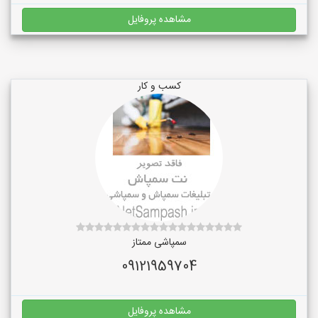
مشاهده پروفایل
کسب و کار
سمپاشی ممتاز
09121959704
مشاهده پروفایل