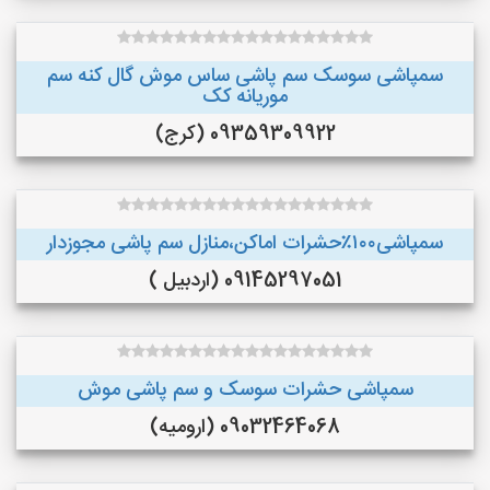
سمپاشی سوسک سم پاشی ساس موش گال کنه سم
موریانه کک
09359309922 (کرج)
سمپاشی۱۰۰٪حشرات اماکن،منازل سم پاشی مجوزدار
09145297051 (اردبیل )
سمپاشی حشرات سوسک و سم پاشی موش
09032464068 (ارومیه)