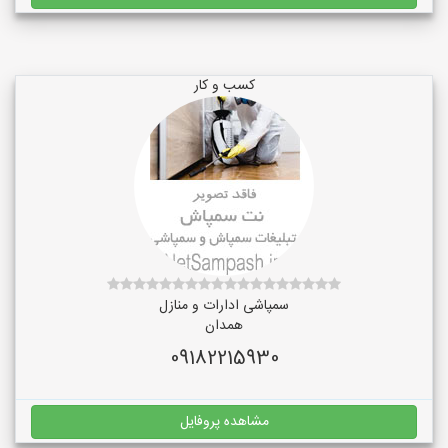
کسب و کار
سمپاشی ادارات و منازل
همدان
09182215930
مشاهده پروفایل