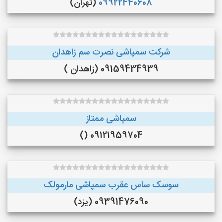
09922440608
(تهران)
شرکت سمپاشی نصرت سم زاهدان
09159434939 (زاهدان )
سمپاشی ممتاز
09121959704 ()
سوسک ساس عقرب سمپاشی مارمولک
09391476090 (یزد)