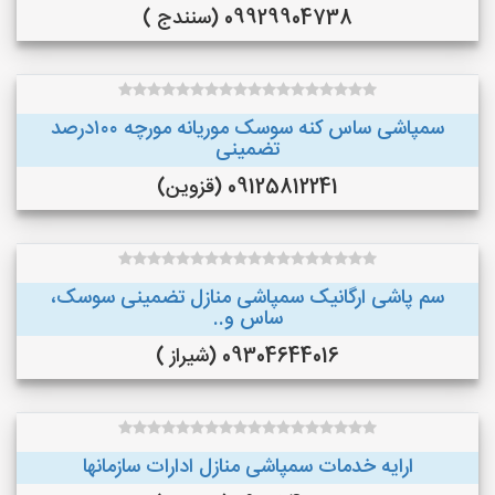
09929904738 (سنندج )
سمپاشی ساس کنه سوسک موریانه مورچه ۱۰۰درصد
تضمینی
09125812241 (قزوین)
سم پاشی ارگانیک سمپاشی منازل تضمینی سوسک،
ساس و..
09304644016 (شیراز )
ارایه خدمات سمپاشی منازل ادارات سازمانها