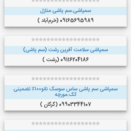
سمپاشی.سم پاشی منازل
09165695989 (خرم‌آباد )
سمپاشی سلامت آفرین رشت (سم پاشی)
09116204186 (رشت )
سمپاشی سم پاشی ساس سوسک نانو۱۰۰٪ تضمینی
کک.مورچه
09903344107 (گرگان )