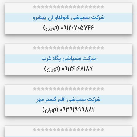
شرکت سمپاشی نانوفناوران پیشرو
09120705746 (تهران)
شرکت سمپاشی پگاه غرب
09126168187 (تهران)
شرکت سمپاشی افق گستر مهر
09391999882 (تهران)