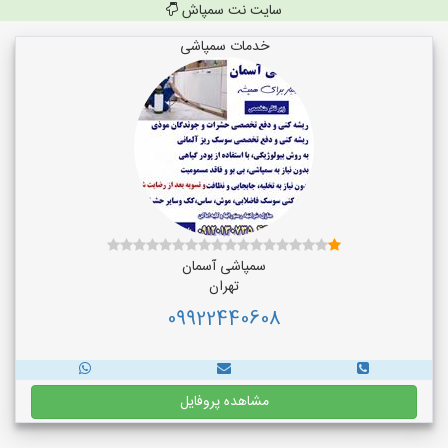
سایت نت سمپاش
خدمات سمپاشی
سمپاشی آسمان
تهران
09922440608
مشاهده پروفایل