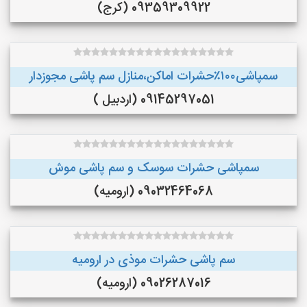
09359309922 (کرج)
سمپاشی۱۰۰٪حشرات اماکن،منازل سم پاشی مجوزدار
09145297051 (اردبیل )
سمپاشی حشرات سوسک و سم پاشی موش
09032464068 (ارومیه)
سم پاشی حشرات موذی در ارومیه
09026287016 (ارومیه)