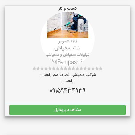
کسب و کار
شرکت سمپاشی نصرت سم زاهدان
زاهدان
09159434939
مشاهده پروفایل