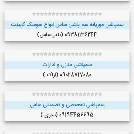
سمپاشی موریانه سم پاشی ساس انواع سوسک کابینت
09381136244 (بندر عباس)
سمپاشی منازل و ادارات
09028717080 (اراک )
سمپاشی تخصصی و تضمینی ساس
09194456695 (ساری )