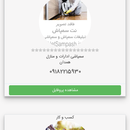
سمپاشی ادارات و منازل
همدان
09182215930
مشاهده پروفایل
کسب و کار