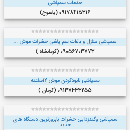
خدمات سمپاشی
09178415316 (یاسوج)
سمپاشی منازل و باغات سم پاشی حشرات موش ...
09056703773 (کرمانشاه )
سمپاشی نابودکردن موش ۱۲ساعته
09137443255 (کرمان )
سمپاشی وگندزدایی حشرات بابروزترین دستگاه های
جدید