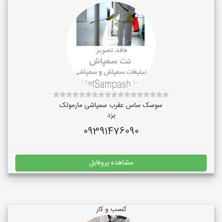
سوسک ساس عقرب سمپاشی مارمولک
یزد
09391476090
مشاهده پروفایل
کسب و کار