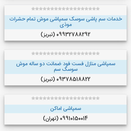
خدمات سم پاشی سوسک سمپاشی موش تمام حشرات
موذی
09932788292 (تبریز)
سمپاشی منازل فست فود ضمانت دو ساله موش
سوسک سم
09378518822 (تبریز)
سمپاشی اماکن
09910150014 (تهران)