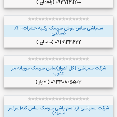
09371411200 (زاهدان )
سمپاشی ساس موش سوسک وکلیه حشرات۱۰۰٪
ضمانتی
09191321632 (سمنان )
شرکت سمپاشی (کل اهواز)ساس سوسک موریانه مار
عقرب
09330805503 (اهواز )
شرکت سمپاشی آریا سم پاشی سوسک ساس کنه(سراسر
مشهد)