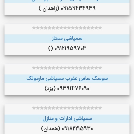
09159434939 (زاهدان )
سمپاشی ممتاز
09121959704 ()
سوسک ساس عقرب سمپاشی مارمولک
09391476090 (یزد)
سمپاشی ادارات و منازل
09182215930 (همدان)