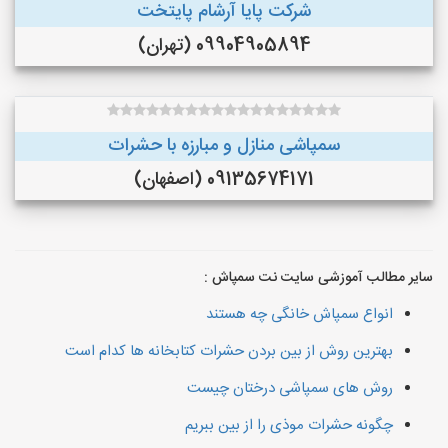
شرکت پایا آرشام پایتخت
09904905894 (تهران)
سمپاشی منازل و مبارزه با حشرات
09135674171 (اصفهان)
سایر مطالب آموزشی سایت نت سمپاش :
انواع سمپاش خانگی چه هستند
بهترین روش از بین بردن حشرات کتابخانه ها کدام است
روش های سمپاشی درختان چیست
چگونه حشرات موذی را از بین ببریم