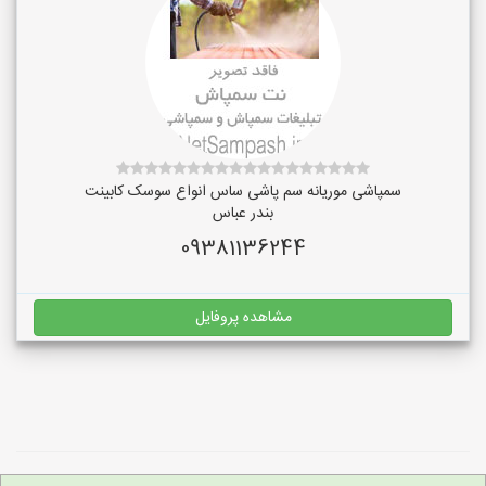
سمپاشی موریانه سم پاشی ساس انواع سوسک کابینت
بندر عباس
09381136244
مشاهده پروفایل