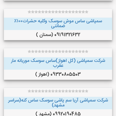
سمپاشی ساس موش سوسک وکلیه حشرات۱۰۰٪
ضمانتی
09191321632 (سمنان )
شرکت سمپاشی (کل اهواز)ساس سوسک موریانه مار
عقرب
09330805503 (اهواز )
شرکت سمپاشی آریا سم پاشی سوسک ساس کنه(سراسر
مشهد)
09920190485 (مشهد )