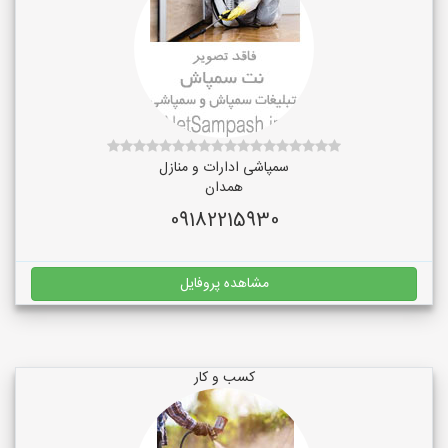
سمپاشی ادارات و منازل
همدان
09182215930
مشاهده پروفایل
کسب و کار