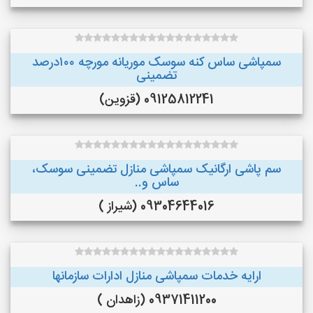
سمپاشی ساس کنه سوسک موریانه مورچه ۱۰۰درصد
تضمینی
09125812241 (قزوین)
سم پاشی ارگانیک سمپاشی منازل تضمینی سوسک،
ساس و..
09304644016 (شیراز )
ارایه خدمات سمپاشی منازل ادارات سازمانها
09371411200 (زاهدان )