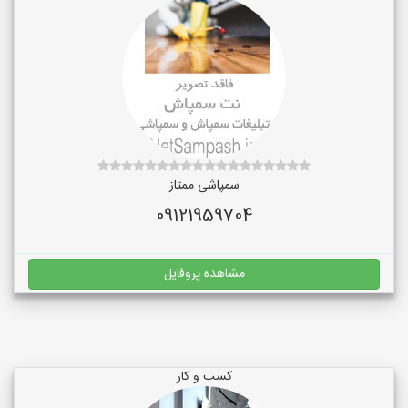
سمپاشی ممتاز
09121959704
مشاهده پروفایل
کسب و کار