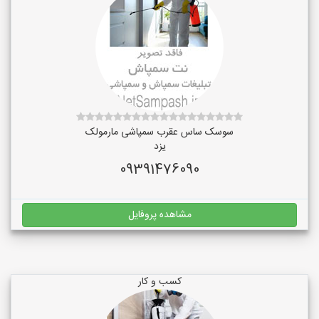
سوسک ساس عقرب سمپاشی مارمولک
یزد
09391476090
مشاهده پروفایل
کسب و کار