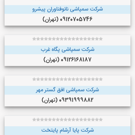
شرکت سمپاشی نانوفناوران پیشرو
09120705746 (تهران)
شرکت سمپاشی پگاه غرب
09126168187 (تهران)
شرکت سمپاشی افق گستر مهر
09391999882 (تهران)
شرکت پایا آرشام پایتخت