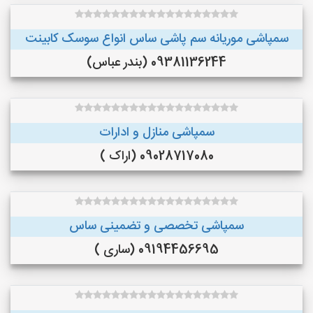
سمپاشی موریانه سم پاشی ساس انواع سوسک کابینت
09381136244 (بندر عباس)
سمپاشی منازل و ادارات
09028717080 (اراک )
سمپاشی تخصصی و تضمینی ساس
09194456695 (ساری )