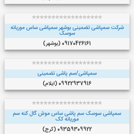
شرکت سمپاشی تضمینی بوشهر سمپاشی ساس موریانه
سوسک
09170426161 (بوشهر)
سمپاشی/سم پاشی تضمینی
09922937916 (ایلام)
سمپاشی سوسک سم پاشی ساس موش گال کنه سم
موریانه کک
09359309922 (کرج)