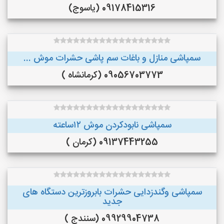
09178415316 (یاسوج)
سمپاشی منازل و باغات سم پاشی حشرات موش ...
09056703773 (کرمانشاه )
سمپاشی نابودکردن موش ۱۲ساعته
09137443255 (کرمان )
سمپاشی وگندزدایی حشرات بابروزترین دستگاه های
جدید
09929904738 (سنندج )