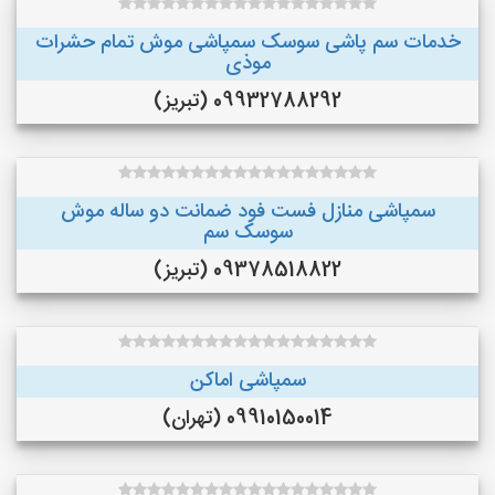
خدمات سم پاشی سوسک سمپاشی موش تمام حشرات
موذی
09932788292 (تبریز)
سمپاشی منازل فست فود ضمانت دو ساله موش
سوسک سم
09378518822 (تبریز)
سمپاشی اماکن
09910150014 (تهران)