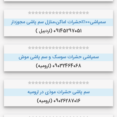
سمپاشی۱۰۰٪حشرات اماکن،منازل سم پاشی مجوزدار
09145297051 (اردبیل )
سمپاشی حشرات سوسک و سم پاشی موش
09032464068 (ارومیه)
سم پاشی حشرات موذی در ارومیه
09026287016 (ارومیه)