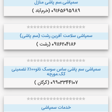
سمپاشی.سم پاشی منازل
09165695989 (خرم‌آباد )
سمپاشی سلامت آفرین رشت (سم پاشی)
09116204186 (رشت )
سمپاشی سم پاشی ساس سوسک نانو۱۰۰٪ تضمینی
کک.مورچه
09903344107 (گرگان )
خدمات سمپاشی