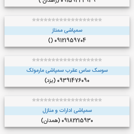
09159434939 (زاهدان )
سمپاشی ممتاز
09121959704 ()
سوسک ساس عقرب سمپاشی مارمولک
09391476090 (یزد)
سمپاشی ادارات و منازل
09182215930 (همدان)