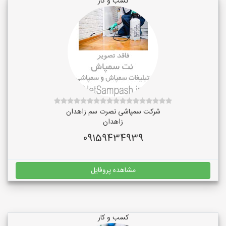
کسب و کار
شرکت سمپاشی نصرت سم زاهدان
زاهدان
09159434939
مشاهده پروفایل
کسب و کار