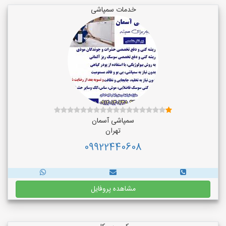
خدمات سمپاشی
سمپاشی آسمان
تهران
09922440608
مشاهده پروفایل