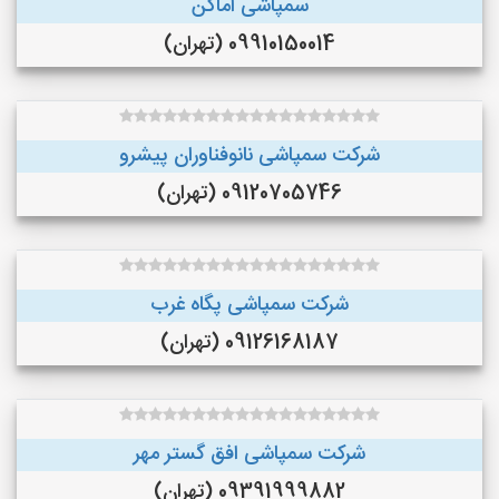
سمپاشی اماکن
09910150014 (تهران)
شرکت سمپاشی نانوفناوران پیشرو
09120705746 (تهران)
شرکت سمپاشی پگاه غرب
09126168187 (تهران)
شرکت سمپاشی افق گستر مهر
09391999882 (تهران)