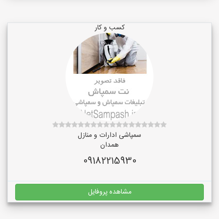
کسب و کار
سمپاشی ادارات و منازل
همدان
09182215930
مشاهده پروفایل