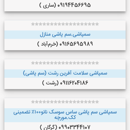
09194456695 (ساری )
سمپاشی.سم پاشی منازل
09165695989 (خرم‌آباد )
سمپاشی سلامت آفرین رشت (سم پاشی)
09116204186 (رشت )
سمپاشی سم پاشی ساس سوسک نانو۱۰۰٪ تضمینی
کک.مورچه
09903344107 (گرگان )