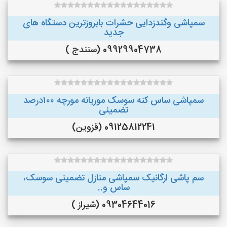
سمپاشی وگندزدایی حشرات بابروزترین دستگاه های
جدید
09929904738 (سنندج )
سمپاشی ساس کنه سوسک موریانه مورچه ۱۰۰درصد
تضمینی
09125812241 (قزوین)
سم پاشی ارگانیک سمپاشی منازل تضمینی سوسک،
ساس و..
09304644016 (شیراز )