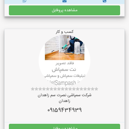
مشاهده پروفایل
کسب و کار
شرکت سمپاشی نصرت سم زاهدان
زاهدان
09159434939
مشاهده پروفایل