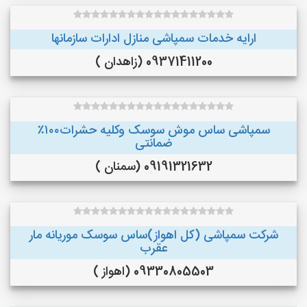
ارایه خدمات سمپاشی منازل ادارات سازمانها
09371411200 (زاهدان )
سمپاشی ساس موش سوسک وکلیه حشرات۱۰۰٪
ضمانتی
09191321632 (سمنان )
شرکت سمپاشی (کل اهواز)ساس سوسک موریانه مار
عقرب
09330805503 (اهواز )