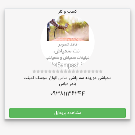
کسب و کار
سمپاشی موریانه سم پاشی ساس انواع سوسک کابینت
بندر عباس
09381136244
مشاهده پروفایل