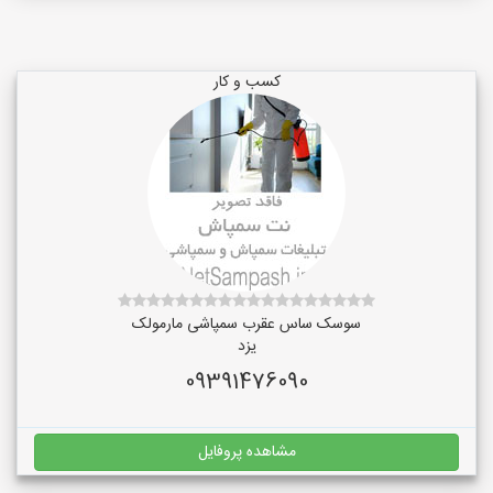
کسب و کار
سوسک ساس عقرب سمپاشی مارمولک
یزد
09391476090
مشاهده پروفایل