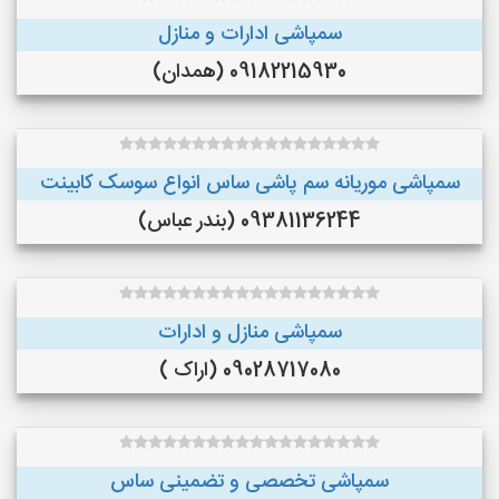
سمپاشی ادارات و منازل
09182215930 (همدان)
سمپاشی موریانه سم پاشی ساس انواع سوسک کابینت
09381136244 (بندر عباس)
سمپاشی منازل و ادارات
09028717080 (اراک )
سمپاشی تخصصی و تضمینی ساس