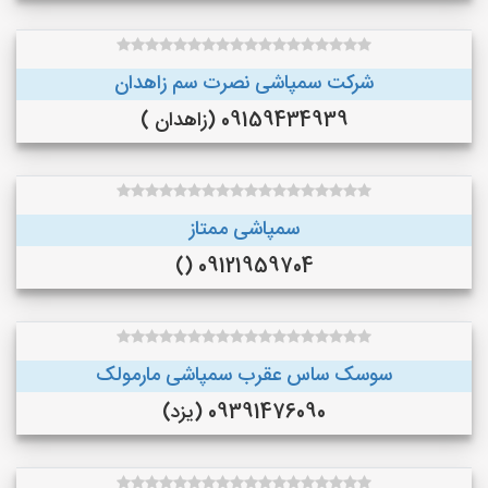
شرکت سمپاشی نصرت سم زاهدان
09159434939 (زاهدان )
سمپاشی ممتاز
09121959704 ()
سوسک ساس عقرب سمپاشی مارمولک
09391476090 (یزد)