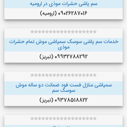
سم پاشی حشرات موذی در ارومیه
09026287016 (ارومیه)
خدمات سم پاشی سوسک سمپاشی موش تمام حشرات
موذی
09932788292 (تبریز)
سمپاشی منازل فست فود ضمانت دو ساله موش
سوسک سم
09378518822 (تبریز)