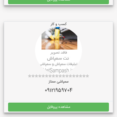
کسب و کار
سمپاشی ممتاز
09121959704
مشاهده پروفایل