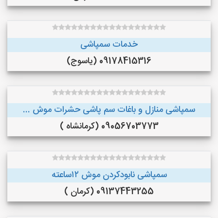
خدمات سمپاشی
09178415316 (یاسوج)
سمپاشی منازل و باغات سم پاشی حشرات موش ...
09056703773 (کرمانشاه )
سمپاشی نابودکردن موش ۱۲ساعته
09137443255 (کرمان )